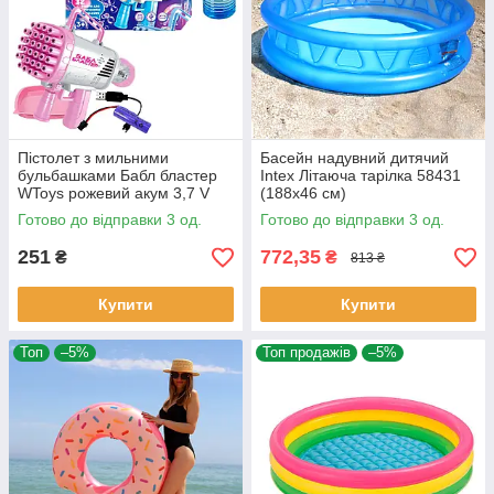
Пістолет з мильними
Басейн надувний дитячий
бульбашками Бабл бластер
Intex Літаюча тарілка 58431
WToys рожевий акум 3,7 V
(188х46 см)
кольорове підсвічування 32
Готово до відправки 3 од.
Готово до відправки 3 од.
отвори мильний розчин
27*8*20см
251
772,35
₴
₴
813 ₴
Купити
Купити
Топ
–5%
Топ продажів
–5%