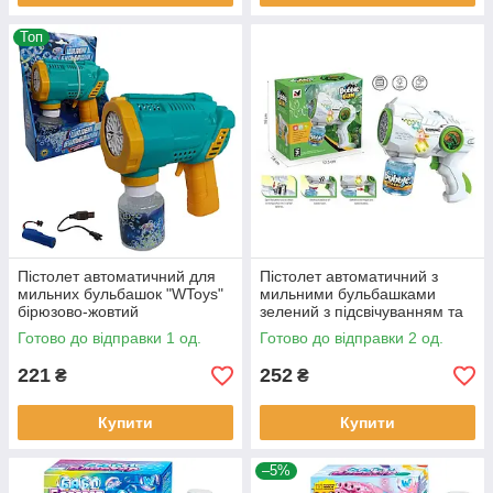
Топ
Пістолет автоматичний для
Пістолет автоматичний з
мильних бульбашок "WToys"
мильними бульбашками
бірюзово-жовтий
зелений з підсвічуванням та
підсвічування, акумулятор,
мильним розчином 16*15,5*6
Готово до відправки 1 од.
Готово до відправки 2 од.
розчин (32857)
см (YH358-1)
221
252
₴
₴
Купити
Купити
–5%