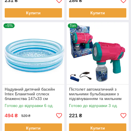
231
284
₴
₴
Купити
Купити
–5%
Топ
Надувний дитячий басейн
Пістолет автоматичний з
Intex Блакитний сплеск
мильними бульбашками з
блаженства 147х33 см
підсвічуванням та мильним
(58467NP)
розчином, акумулятор
Готово до відправки 6 од.
Готово до відправки 3 од.
494
221
₴
₴
520 ₴
Купити
Купити