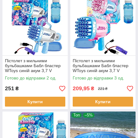
Пістолет з мильними
Пістолет з мильними
бульбашками Бабл бластер
бульбашками Бабл бластер
WToys синій акум 3,7 V
WToys синій акум 3,7 V
кольорове підсвічування 32
кольорове підсвічування 32
Готово до відправки 2 од.
Готово до відправки 3 од.
отвори мильний розчин
отвори мильний розчин
27*8*20см
17,6*8*
251
209,95
₴
₴
221 ₴
Купити
Купити
Топ
–5%