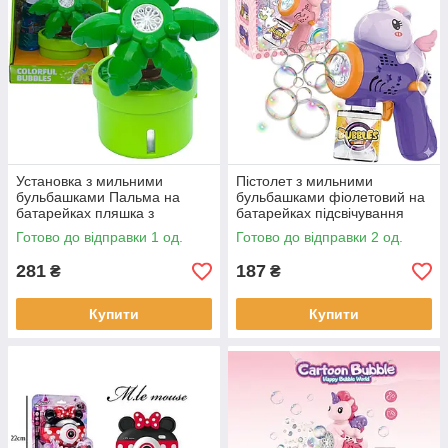
Установка з мильними
Пістолет з мильними
бульбашками Пальма на
бульбашками фіолетовий на
батарейках пляшка з
батарейках підсвічування
мильним розчином
мильний розчин (116A)
Готово до відправки 1 од.
Готово до відправки 2 од.
(P82318A)
281
187
₴
₴
Купити
Купити