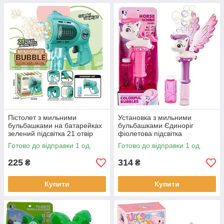
Пістолет з мильними
Установка з мильними
бульбашками на батарейках
бульбашками Єдиноріг
зелений підсвітка 21 отвір
фіолетова підсвітка
для бульбашок (KB1322)
автоматична пляшка з
Готово до відправки 1 од.
Готово до відправки 1 од.
мильним розчином (P82398)
225
314
₴
₴
Купити
Купити