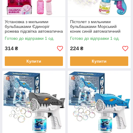
Установка з мильними
Пістолет з мильними
бульбашками Єдиноріг
бульбашками Морський
рожева підсвітка автоматична
коник синій автоматичний
пляшка з мильним розчином
підсвітка 15*7,8*15,5 см
Готово до відправки 1 од.
Готово до відправки 1 од.
(P82398)
(P82508)
314
224
₴
₴
Купити
Купити