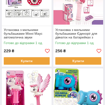
Установка з мильними
Установка з мильними
бульбашками Мінні Маус
бульбашками Єдиноріг для
автоматична звуки
дівчаток на батарейках з
підсвічування 2 пляшечки
підсвіткою 39*10,5*6,5 см
Готово до відправки 1 од.
Готово до відправки 1 од.
(RS901B)
(6004)
229
256
₴
₴
Купити
Купити