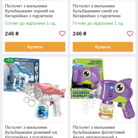
Пістолет з мильними
Пістолет з мильними
бульбашками чорний на
бульбашками синій на
батарейках з підсвіткою
батарейках з підсвіткою
автоматичний з мильним
автоматичний з мильним
Готово до відправки 1 од.
Готово до відправки 1 од.
розчином (QX001)
розчином (QX001)
246
246
₴
₴
Купити
Купити
–5%
Пістолет з мильними
Пістолет з мильними
бульбашками рожевий на
бульбашками фіолетовий
батарейках з підсвіткою
Акула автоматичний з