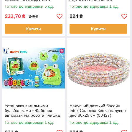
автоматичний з мильним
підсвіткою пляшечка з мил
Готово до відправки 5 од.
Готово до відправки 1 од.
розчином (QX001)
розч (P82518)
233,70
224
₴
₴
246 ₴
Купити
Купити
Установка з мильними
Надувний дитячий басейн
бульбашками «Жабеня»
Intex Солодка Квітка надувне
автоматична робота пляшка
дно 86x25 см (58427)
з мильним розчином в
Готово до відправки 1 од.
Готово до відправки 1 од.
коробці (P 8818)