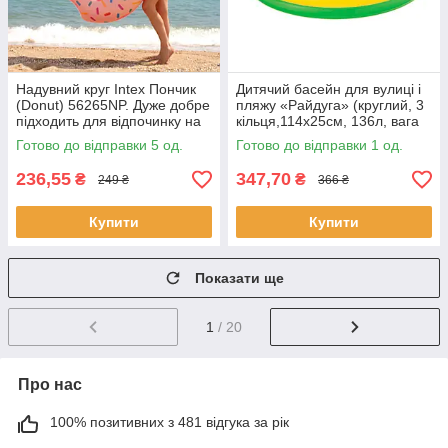
Надувний круг Intex Пончик
Дитячий басейн для вулиці і
(Donut) 56265NP. Дуже добре
пляжу «Райдуга» (круглий, 3
підходить для відпочинку на
кільця,114х25см, 136л, вага
морі, в басейні
1,2 кг, от 3 до 6 р.)
Готово до відправки 5 од.
Готово до відправки 1 од.
236,55
347,70
₴
₴
249 ₴
366 ₴
Купити
Купити
Показати ще
1
/ 20
Про нас
100% позитивних з 481 відгука за рік