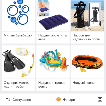
Мильні бульбашки
Надувні жилети та
Насоси для
інше
надувних виробів
Окуляри, маски,
Надувний ігровий
Надувні човни
ласти, трубки
центр
Сортування
0
Фільтри