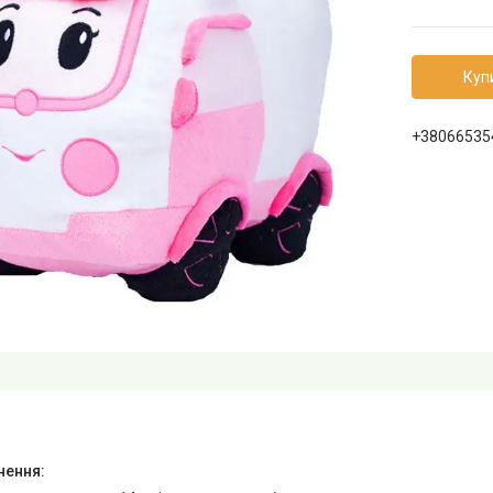
Куп
+38066535