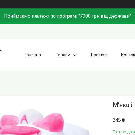
Приймаємо платежі по програмі "7000 грн від держави"
я
Головна
Товари
Про нас
Конта
М'яка і
345 ₴
Готово до в