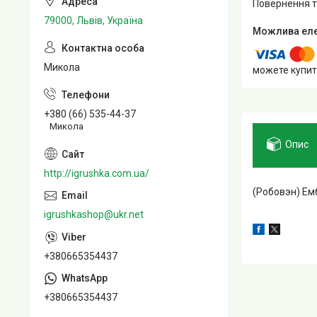
повернення 
79000, Львів, Україна
Микола
можете купит
+380 (66) 535-44-37
Микола
Опис
http://igrushka.com.ua/
(Робовэн) Ем
igrushkashop@ukr.net
+380665354437
+380665354437