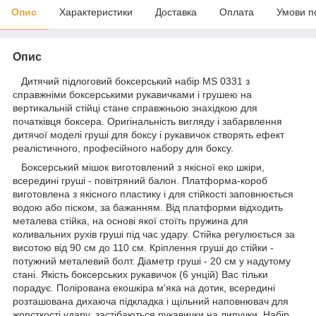
Опис
Характеристики
Доставка
Оплата
Умови п
Опис
Дитячий підлоговий боксерський набір MS 0331 з
справжніми боксерськими рукавичками і грушею на
вертикальній стійці стане справжньою знахідкою для
початківця боксера. Оригінальність вигляду і забарвлення
дитячої моделі груші для боксу і рукавичок створять ефект
реалістичного, професійного набору для боксу.
Боксерський мішок виготовлений з якісної еко шкіри,
всередині груші - повітряний балон. Платформа-короб
виготовлена з якісного пластику і для стійкості заповнюється
водою або піском, за бажанням. Від платформи відходить
металева стійка, на основі якої стоїть пружина для
коливальних рухів груші під час удару. Стійка регулюється за
висотою від 90 см до 110 см. Кріплення груші до стійки -
потужний металевий болт. Діаметр груші - 20 см у надутому
стані. Якість боксерських рукавичок (6 унцій) Вас тільки
порадує. Полірована екошкіра м'яка на дотик, всередині
розташована дихаюча підкладка і щільний наповнювач для
жорсткості удару, застібаються рукавички на липучки. Набір