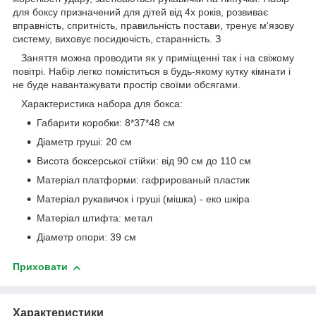
для боксу призначений для дітей від 4х років, розвиває
вправність, спритність, правильність постави, тренує м'язову
систему, виховує посидючість, старанність. З
Заняття можна проводити як у приміщенні так і на свіжому
повітрі. Набір легко поміститься в будь-якому кутку кімнати і
не буде навантажувати простір своїми обсягами.
Характеристика набора для бокса:
Габарити коробки: 8*37*48 см
Діаметр груші: 20 см
Висота боксерської стійки: від 90 см до 110 см
Матеріал платформи: гафрированый пластик
Матеріал рукавичок і груші (мішка) - еко шкіра
Матеріал штифта: метал
Діаметр опори: 39 см
Приховати
Характеристики