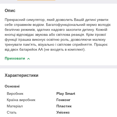
Опис
Прекрасний симулятор, який дозволить Вашій дитині уявити
себе справжнім водієм. Багатофункціональний кермо володіє
безліччю режимів, здатних надовго захопити дитину. Кожній
кнопці відповідає звукова або світлова реакція. Крім ігрової
функції іграшка виконує освітню роль, дозволяючи малюку
тренувати пам'ять, візуально і світлове сприйняття. Працює
від двох батарейок АА (не входять в комплект).
Приховати
Характеристики
Основні
Виробник
Play Smart
Країна виробник
Гонконг
Матеріал
Пластик
Стать
Унісекс