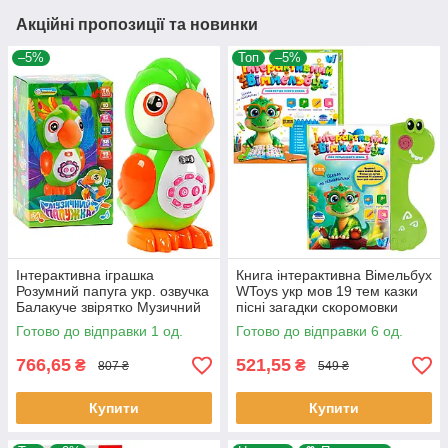
Акційні пропозиції та новинки
–5%
Топ
–5%
Інтерактивна іграшка
Книга інтерактивна Вімельбух
Розумний папуга укр. озвучка
WToys укр мов 19 тем казки
Балакуче звірятко Музичний
пісні загадки скоромовки
підсвічування запис голосу
сенсорна маркер 25*1*26см
Готово до відправки 1 од.
Готово до відправки 6 од.
папужка дитячі аудіоказки,
(51822)
766,65
521,55
₴
₴
807 ₴
549 ₴
Купити
Купити