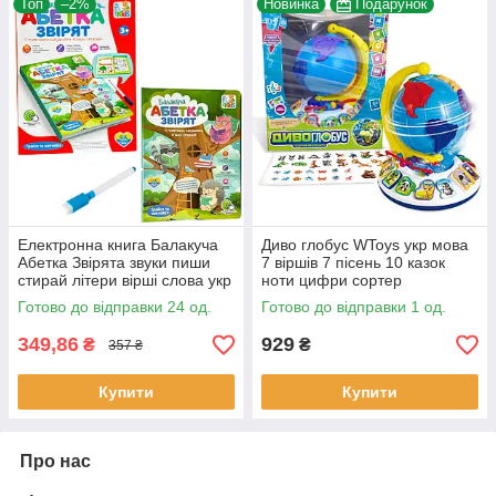
Топ
–2%
Новинка
Подарунок
Електронна книга Балакуча
Диво глобус WToys укр мова
Абетка Звірята звуки пиши
7 віршів 7 пісень 10 казок
стирай літери вірші слова укр
ноти цифри сортер
мова маркер 26,7*20,3*1,8см
підсвічування 30*23*23см
Готово до відправки 24 од.
Готово до відправки 1 од.
(SK0052)
(62609)
349,86
929
₴
₴
357 ₴
Купити
Купити
Про нас