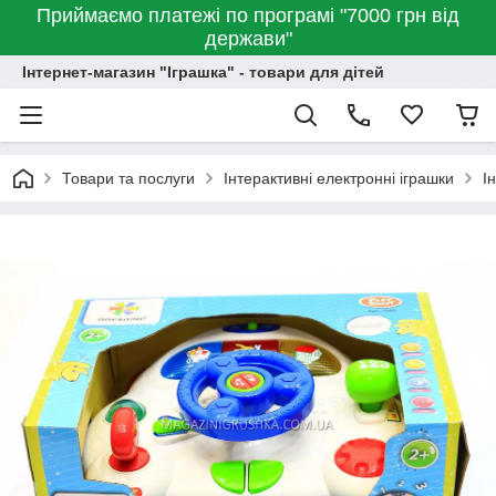
Приймаємо платежі по програмі "7000 грн від
держави"
Інтернет-магазин "Іграшка" - товари для дітей
Товари та послуги
Інтерактивні електронні іграшки
І