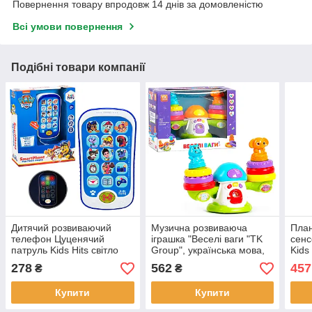
Повернення товару впродовж 14 днів за домовленістю
Всі умови повернення
Подібні товари компанії
Дитячий розвиваючий
Музична розвиваюча
Пла
телефон Цуценячий
іграшка "Веселі ваги "TK
сенс
патруль Kids Hits світло
Group", українська мова,
Kids
звук укр мова (KH03/006L)
абетка, цифри, дитячі
весе
278
562
457
₴
₴
пісні, підсвічування, кор.
мело
30*11*22см
24*1
Купити
Купити