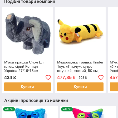
Подібні товари компанії
М'яка іграшка Слон Елі
М&apos;яка іграшка Kinder
М'як
плюш сірий Копиця
Toys «Пікачу», хутро
«Як 
Україна 27*19*13см
штучний, жовтий, 50 см,
Улюб
(00111-80)
(00276-83)
Драк
434
477,85
457
₴
₴
503 ₴
1)
Купити
Купити
Акційні пропозиції та новинки
–10%
–10%