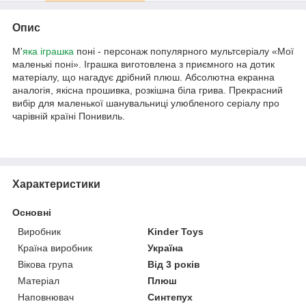
Опис
М'
яка іграшка
поні - персонаж популярного мультсеріалу «Мої
маленькі поні». Іграшка виготовлена з приємного на дотик
матеріалу, що нагадує дрібний плюш. Абсолютна екранна
аналогія, якісна прошивка, розкішна біла грива. Прекрасний
вибір для маленької шанувальниці улюбленого серіалу про
чарівній країні Понивиль.
Характеристики
Основні
Виробник
Kinder Toys
Країна виробник
Україна
Вікова група
Від 3 років
Матеріал
Плюш
Наповнювач
Синтепух