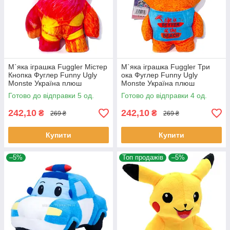
М`яка іграшка Fuggler Містер
М`яка іграшка Fuggler Три
Кнопка Фуглер Funny Ugly
ока Фуглер Funny Ugly
Monste Україна плюш
Monste Україна плюш
24*16*5см (00516-4)
24*16*5см (00516-5)
Готово до відправки 5 од.
Готово до відправки 4 од.
242,10
242,10
₴
₴
269 ₴
269 ₴
Купити
Купити
–5%
Топ продажів
–5%