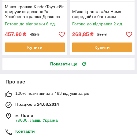
М'яка іграшка KinderToys «Як
приручити дракона?».
М'яка іграшка «Ам Ням»
Улюблена іграшка Дракоша
(середній) з бантиком
Беззубик (00688-1)
Готово до відправки 6 од.
Готово до відправки 2 од.
457,90
268,85
₴
₴
482 ₴
283 ₴
Купити
Купити
Показати ще
Про нас
100% позитивних з 483 відгуків за рік
Працює з 24.08.2014
м. Львів
79000, Львів, Україна
Контакти