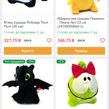
М&apos;яка іграшка Покемон
М'яка іграшка Робокар Полі -
- Пікачу №1 23 см
Полі (30 см)
(24786/00664-1)
Готово до відправки 2 од.
Готово до відправки 2 од.
327,75
346,75
₴
₴
345 ₴
365 ₴
Купити
Купити
Топ продажів
–5%
–5%