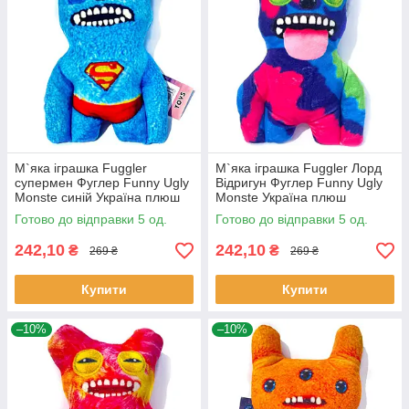
М`яка іграшка Fuggler
М`яка іграшка Fuggler Лорд
супермен Фуглер Funny Ugly
Відригун Фуглер Funny Ugly
Monste синій Україна плюш
Monste Україна плюш
25*17*6см (00516-3)
24*16*5см (00516-6)
Готово до відправки 5 од.
Готово до відправки 5 од.
242,10
242,10
₴
₴
269 ₴
269 ₴
Купити
Купити
–10%
–10%