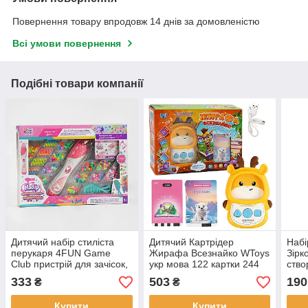
Повернення товару впродовж 14 днів за домовленістю
Всі умови повернення
Подібні товари компанії
Дитячий набір стиліста
Дитячий Картрідер
Набі
перукаря 4FUN Game
Жирафа Всезнайко WToys
Зірк
Club пристрій для зачісок,
укр мова 122 картки 244
ство
бісер, кліпси, пружинки
зображення 18 тем для
розм
333
503
190
₴
₴
(39407)
навч казки пісні вірші в кор
для 
23*17*6см
осно
Купити
Купити