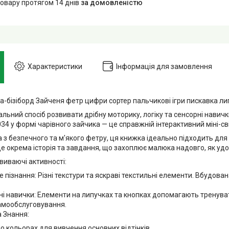
товару протягом 14 днів
за домовленістю
Характеристики
Інформація для замовлення
-бізіборд Зайченя фетр цифри сортер пальчикові ігри пискавка ли
льний спосіб розвивати дрібну моторику, логіку та сенсорні навич
034 у формі чарівного зайчика — це справжній інтерактивний міні-св
 безпечного та м'якого фетру, ця книжка ідеально підходить для д
 це окрема історія та завдання, що захоплює малюка надовго, як удома
иваючі активності:
 пізнання: Різні текстури та яскраві текстильні елементи. Вбудов
і навички: Елементи на липучках та кнопках допомагають тренуват
амообслуговування.
а Знання:
о кольорах для вивчення основних відтінків.