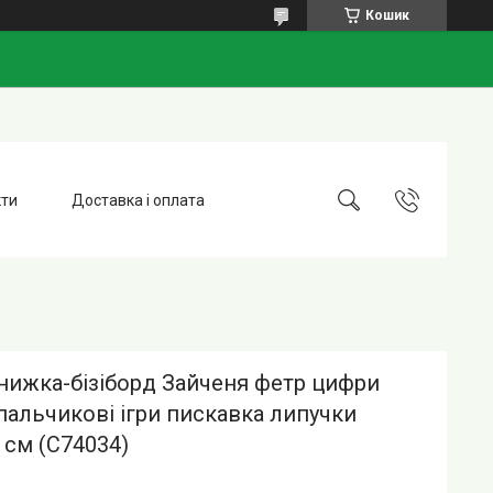
Кошик
кти
Доставка і оплата
нижка-бізіборд Зайченя фетр цифри
пальчикові ігри пискавка липучки
 см (C74034)