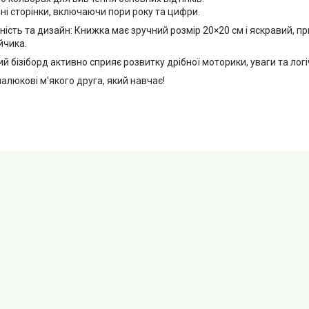
ні сторінки, включаючи пори року та цифри.
ість та дизайн: Книжка має зручний розмір 20×20 см і яскравий, п
йчика.
 бізіборд активно сприяє розвитку дрібної моторики, уваги та лог
люкові м'якого друга, який навчає!