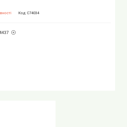
вності
Код:
C74034
4437