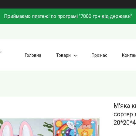
Приймаємо платежі по програмі "7000 грн від держави"
я
Головна
Товари
Про нас
Конта
М'яка к
сортер 
20*20*4