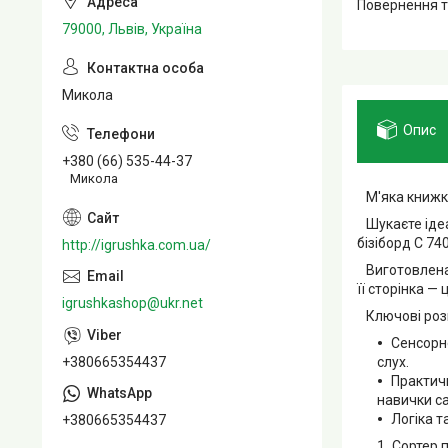
повернення 
79000, Львів, Україна
Микола
Опис
+380 (66) 535-44-37
Микола
М'яка книжка
Шукаєте ідеа
бізіборд C 74
http://igrushka.com.ua/
Виготовлена з
її сторінка —
igrushkashop@ukr.net
Ключові розв
Сенсорне
слух.
+380665354437
Практичн
навички с
Логіка т
+380665354437
Сортер п