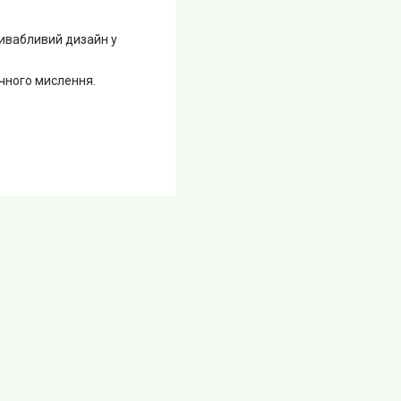
ривабливий дизайн у
ічного мислення.