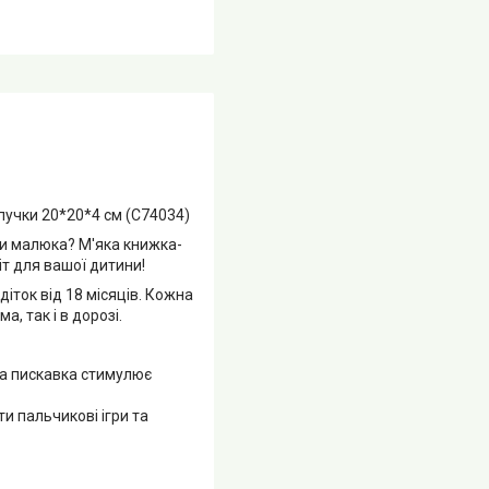
пучки 20*20*4 см (C74034)
ки малюка? М'яка книжка-
іт для вашої дитини!
іток від 18 місяців. Кожна
, так і в дорозі.
ана пискавка стимулює
и пальчикові ігри та