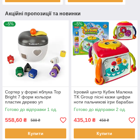
Акційні пропозиції та новинки
–5%
–5%
Сортер у формі яблука Top
Ігровий центр Кубик Малюка
Bright 7 форм кольори
TK Group пісні казки цифри
пластик дерево уп
ноти пальчикові ігри барабан
16,6*15,2*17,6см (121009)
укр мова (27775)
Готово до відправки 1 од.
Готово до відправки 2 од.
558,60
435,10
₴
₴
588 ₴
458 ₴
Купити
Купити