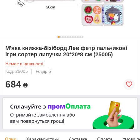
М'яка книжка-бізіборд Лев фетр пальчикові
ігри сортер липучки 20*20*8 см (25005)
Немає в наявності
Код: 25005
Роздріб
684
₴
Опис
Характеристики
Доставка
Оплата
Умови п