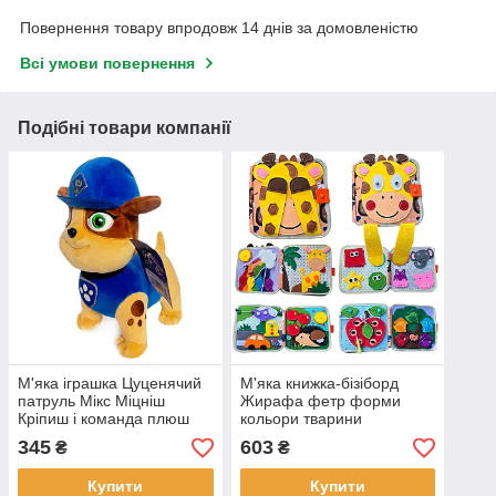
Повернення товару впродовж 14 днів за домовленістю
Всі умови повернення
Подібні товари компанії
М'яка іграшка Цуценячий
М'яка книжка-бізіборд
патруль Мікс Міцніш
Жирафа фетр форми
Кріпиш і команда плюш
кольори тварини
Україна 20*8*17см (00113-
пальчикові ігри на
345
603
₴
₴
94)
липучках 21*7*21см (C
64654)
Купити
Купити