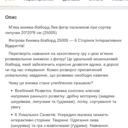
Опис
М'яка книжка-бізіборд Лев фетр пальчикові ігри сортер
липучки 20*20*8 см (25005)
Фетрова Книжка-Бізіборд 25005 — 6 Сторінок Інтерактивних
Відкриттів!
Перетворіть навчання на захоплюючу гру з цією м'якою
розвивальною книжкою з фетру! Це ідеальний кишеньковий
бізіборд, який забезпечить корисне дозвілля вдома, в дорозі
чи під час очікування. Кожен розворот присвячений
унікальному завданню, що розвиває необхідні навички.
Чому ця книжка стане улюбленою іграшкою?
Всебічний Розвиток: Книжка охоплює ключові
напрямки раннього розвитку: дрібну моторику (завдяки
шнурівкам, липучкам та ґудзикам), логіку, сортування та
увагу.
6 Унікальних Сюжетів: Усередині малюка чекають
інтерактивні сторінки: Тварини: Одягання лева
(шнурівка) та гра з мавпочками (ґудзики). Навчання: