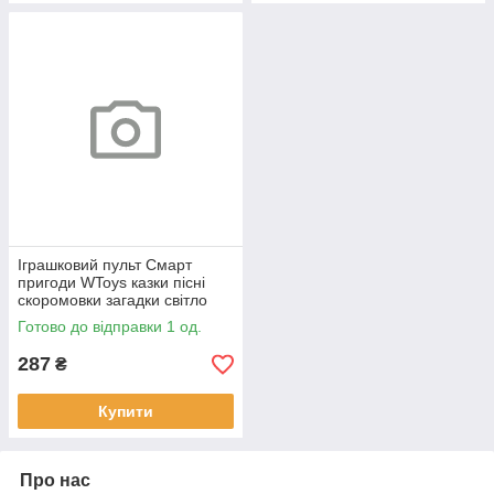
Іграшковий пульт Смарт
пригоди WToys казки пісні
скоромовки загадки світло
укр мова 15,5*7*2,5 см
Готово до відправки 1 од.
(31645)
287
₴
Купити
Про нас