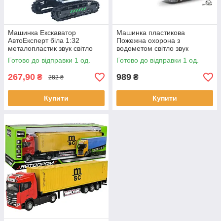
Машинка Екскаватор
Машинка пластикова
АвтоЕксперт біла 1:32
Пожежна охорона з
металопластик звук світло
водометом свiтло звук
гусеничний хід 17*12*6,5 см
36*18,5*14 см (RJ2820)
Готово до відправки 1 од.
Готово до відправки 1 од.
(LS-0322-15)
267,90
989
₴
₴
282 ₴
Купити
Купити