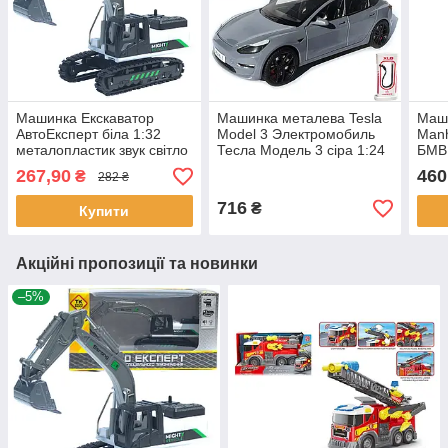
Машинка Екскаватор
Машинка металева Tesla
Маш
АвтоЕксперт біла 1:32
Model 3 Электромобиль
Manh
металопластик звук світло
Тесла Модель 3 сіра 1:24
БМВ 
гусеничний хід 17*12*6,5
зарядна станція звук
інер
267,90
460
₴
282 ₴
см (LS-0322-15)
світло відч двері 18,5*6*8,5
бага
см (EL
3054
716
₴
Купити
Акційні пропозиції та новинки
–5%