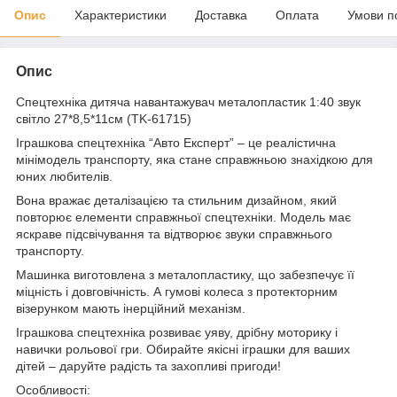
Опис
Характеристики
Доставка
Оплата
Умови п
Опис
Спецтехніка дитяча навантажувач металопластик 1:40 звук
світло 27*8,5*11см (TK-61715)
Іграшкова спецтехніка “Авто Експерт” – це реалістична
мінімодель транспорту, яка стане справжньою знахідкою для
юних любителів.
Вона вражає деталізацією та стильним дизайном, який
повторює елементи справжньої спецтехніки. Модель має
яскраве підсвічування та відтворює звуки справжнього
транспорту.
Машинка виготовлена з металопластику, що забезпечує її
міцність і довговічність. А гумові колеса з протекторним
візерунком мають інерційний механізм.
Іграшкова спецтехніка розвиває уяву, дрібну моторику і
навички рольової гри. Обирайте якісні іграшки для ваших
дітей – даруйте радість та захопливі пригоди!
Особливості: