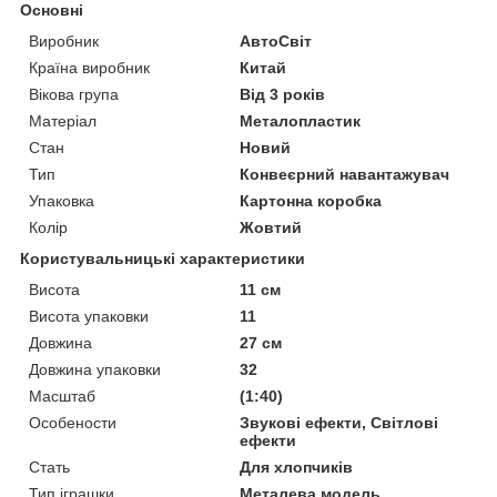
Основні
Виробник
АвтоСвіт
Країна виробник
Китай
Вікова група
Від 3 років
Матеріал
Металопластик
Стан
Новий
Тип
Конвеєрний навантажувач
Упаковка
Картонна коробка
Колір
Жовтий
Користувальницькі характеристики
Висота
11 см
Висота упаковки
11
Довжина
27 см
Довжина упаковки
32
Масштаб
(1:40)
Особености
Звукові ефекти, Світлові
ефекти
Стать
Для хлопчиків
Тип іграшки
Металева модель