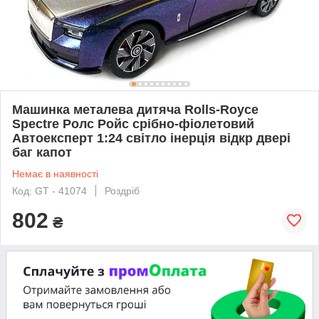
Машинка металева дитяча Rolls-Royce
Spectre Ролс Ройс срібно-фіолетовий
Автоексперт 1:24 світло інерція відкр двері
баг капот
Немає в наявності
Код: GT - 41074
Роздріб
802
₴