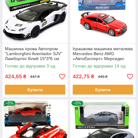
Машинка ігрова Автопром
Іграшкова машинка металева
"Lamborghini Aventador SJV"
Mercedes-Benz AMG
Ламборгіні білий 15*3*6 см
«АвтоЕксперт» Мерседес
(68472)
червоний звук світло 15*6*5
Готово до відправки 3 од.
Готово до відправки 14 од.
см (26902)
424,65
422,75
₴
₴
447 ₴
445 ₴
Купити
Купити
–5%
–5%