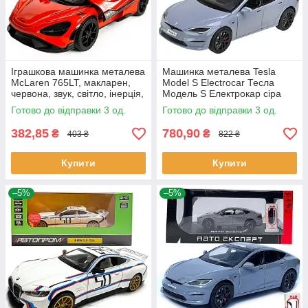
Іграшкова машинка металева
Машинка металева Tesla
McLaren 765LT, макларен,
Model S Electrocar Тесла
червона, звук, світло, інерція,
Модель S Електрокар сіра
откр двері, капот,
1:24 зарядна станція звук
Готово до відправки 3 од.
Готово до відправки 3 од.
Автоексперт, 1:32,14*8*4см
світло відч двері капот
382,85
780,90
₴
₴
403 ₴
822 ₴
Купити
Купити
–5%
–5%