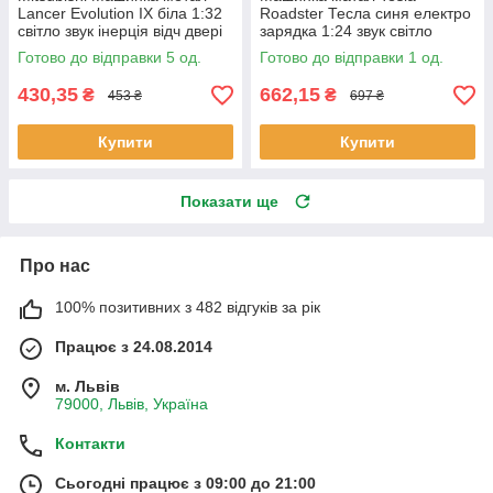
Lancer Evolution IX біла 1:32
Roadster Тесла синя електро
світло звук інерція відч двері
зарядка 1:24 звук світло
баг капот 15*5,5*4,5см (TK-
17*6,5*4,5см (RS-03612)
Готово до відправки 5 од.
Готово до відправки 1 од.
20651)
430,35
662,15
₴
₴
453 ₴
697 ₴
Купити
Купити
Показати ще
Про нас
100% позитивних з 482 відгуків за рік
Працює з 24.08.2014
м. Львів
79000, Львів, Україна
Контакти
Сьогодні працює з 09:00 до 21:00