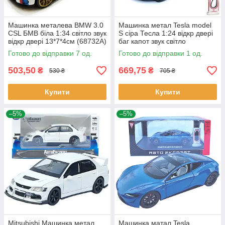
Машинка металева BMW 3.0
Машинка метал Tesla model
CSL БМВ біла 1:34 світло звук
S сіра Тесла 1:24 відкр двері
відкр двері 13*7*4см (68732А)
баг капот звук світло
17,5*7,5*5,5см (EL 64077)
Готово до відправки 7 од.
Готово до відправки 1 од.
503,50
669,75
₴
₴
530 ₴
705 ₴
Купити
Купити
–5%
–5%
Mitsubishi Машинка метал
Машинка матал Tesla