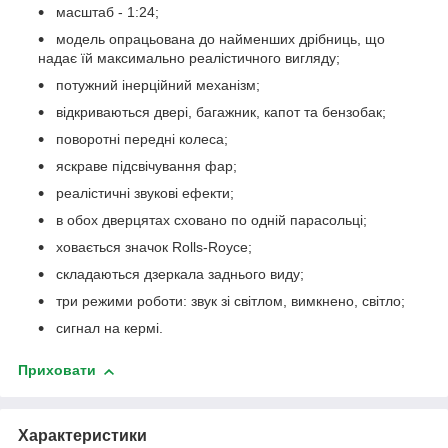
масштаб - 1:24;
модель опрацьована до найменших дрібниць, що
надає їй максимально реалістичного вигляду;
потужний інерційний механізм;
відкриваються двері, багажник, капот та бензобак;
поворотні передні колеса;
яскраве підсвічування фар;
реалістичні звукові ефекти;
в обох дверцятах сховано по одній парасольці;
ховається значок Rolls-Royce;
складаються дзеркала заднього виду;
три режими роботи: звук зі світлом, вимкнено, світло;
сигнал на кермі.
Приховати
Характеристики