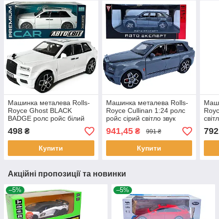
Машинка металева Rolls-
Машинка металева Rolls-
Маши
Royce Ghost BLACK
Royce Cullinan 1:24 ролс
Royc
BADGE ролс ройс білий
ройс сірий світло звук
світ
звук світло інерція відкр
22*9*7,5см (RS-81720)
капо
498
941,45
792
₴
₴
991 ₴
двері капот Автосвіт
1:32,15*8*5,5см
Купити
Купити
Акційні пропозиції та новинки
–5%
–5%