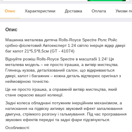
Опис
Характеристики
Доставка
Оплата
Умови п
Опис
Машинка металева дитяча Rolls-Royce Spectre Ролс Ройс
срібно-фіолетовий Автоексперт 1:24 світло інерція відкр двері
баг капот 21*5,5*8,5см (GT - 41074)
Відчуйте розкіш Rolls-Royce Spectre в масштабі 1:24! Ця
металева модель – не просто іграшка, а витвір мистецтва.
Глянець кузова, деталізований салон, що відкриваються
двері, капот і багажник – кожна деталь відтворює оригінал з
неймовірною точністю.
Це не просто іграшка, а справжній витвір мистецтва, який
стане окрасою вашої колекції.
Задні колеса обладнані потужним інерційним механізмом, а
натискання на підвіску активує звуковий ефект запалювання
двигуна, стрімкого розгону і гальмування. Під час програвання
звукових ефектів передні та задні фари підсвічуються.
Особливості: