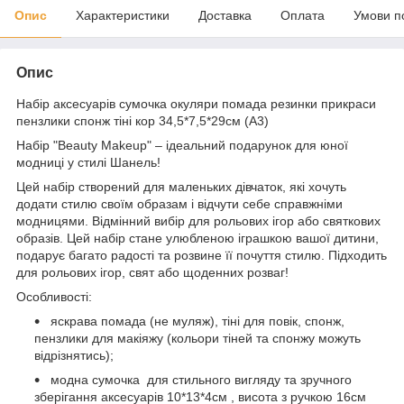
Опис
Характеристики
Доставка
Оплата
Умови п
Опис
Набір аксесуарів сумочка окуляри помада резинки прикраси
пензлики спонж тіні кор 34,5*7,5*29см (A3)
Набір "Beauty Makeup" – ідеальний подарунок для юної
модниці у стилі Шанель!
Цей набір створений для маленьких дівчаток, які хочуть
додати стилю своїм образам і відчути себе справжніми
модницями. Відмінний вибір для рольових ігор або святкових
образів. Цей набір стане улюбленою іграшкою вашої дитини,
подарує багато радості та розвине її почуття стилю. Підходить
для рольових ігор, свят або щоденних розваг!
Особливості:
яскрава помада (не муляж), тіні для повік, спонж,
пензлики для макіяжу (кольори тіней та спонжу можуть
відрізнятись);
модна сумочка для стильного вигляду та зручного
зберігання аксесуарів 10*13*4см , висота з ручкою 16см