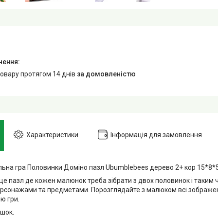
товару протягом 14 днів
за домовленістю
Характеристики
Інформація для замовлення
льна гра Половинки Доміно пазл Ubumblebees дерево 2+ кор 15*8*
 це пазл де кожен малюнок треба зібрати з двох половинок і таким
рсонажами та предметами. Порозглядайте з малюком всі зображен
ю гри.
ішок.