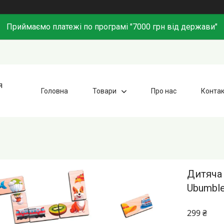
Приймаємо платежі по програмі "7000 грн від держави"
я
Головна
Товари
Про нас
Конта
Дитяча
Ubumble
299 ₴