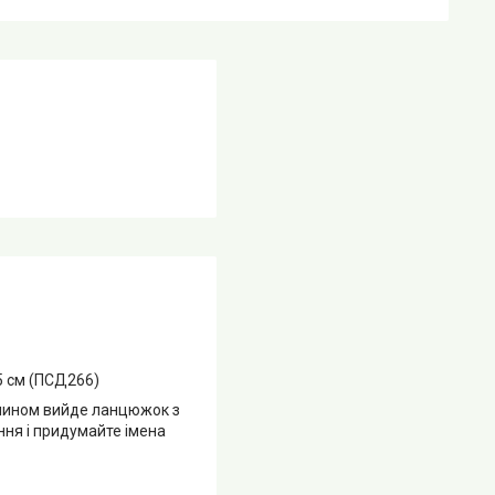
5 см (ПСД266)
 чином вийде ланцюжок з
ня і придумайте імена