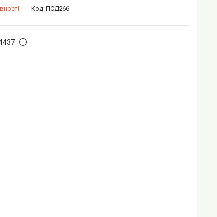
вності
Код:
ПСД266
4437