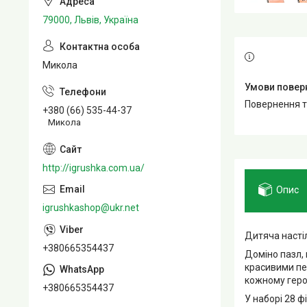
79000, Львів, Україна
Микола
повернення 
+380 (66) 535-44-37
Микола
http://igrushka.com.ua/
Опис
igrushkashop@ukr.net
Дитяча насті
+380665354437
Доміно пазл,
красивими пе
кожному геро
+380665354437
У наборі 28 ф