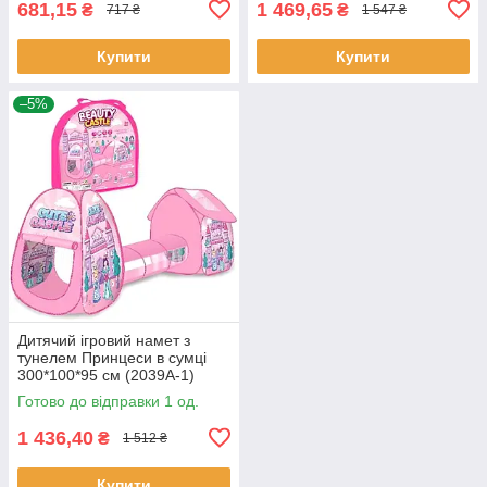
681,15
1 469,65
₴
₴
717 ₴
1 547 ₴
Купити
Купити
–5%
Дитячий ігровий намет з
тунелем Принцеси в сумці
300*100*95 см (2039A-1)
Готово до відправки 1 од.
1 436,40
₴
1 512 ₴
Купити