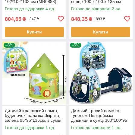
102*102*132 см (MR0883)
серце 100 х 100 х 135 см
(8022FZ-B)
Готово до відправки 4 од.
Готово до відправки 2 од.
804,65
848,35
₴
₴
847 ₴
893 ₴
Купити
Купити
–5%
–5%
Дитячий іграшковий намет,
Дитячий ігровий намет з
будиночок, палатка Звірята,
тунелем Поліцейська
зелена 95*95*135см, в сумці
дільниця в сумці 300*100*95
(2030 BB-1)
см (2051A-1)
Готово до відправки 1 од.
Готово до відправки 1 од.