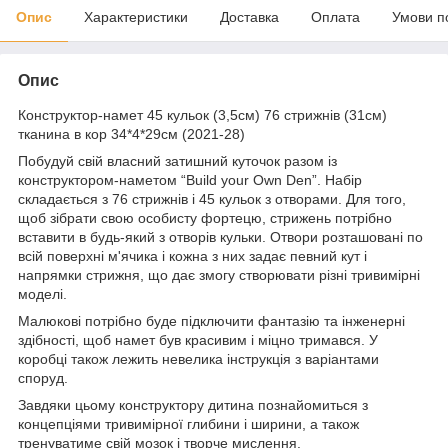
Опис
Характеристики
Доставка
Оплата
Умови п
Опис
Конструктор-намет 45 кульок (3,5см) 76 стрижнів (31см)
тканина в кор 34*4*29см (2021-28)
Побудуй свій власний затишний куточок разом із
конструктором-наметом “Build your Own Den”. Набір
складається з 76 стрижнів і 45 кульок з отворами. Для того,
щоб зібрати свою особисту фортецю, стрижень потрібно
вставити в будь-який з отворів кульки. Отвори розташовані по
всій поверхні м'ячика і кожна з них задає певний кут і
напрямки стрижня, що дає змогу створювати різні тривимірні
моделі.
Малюкові потрібно буде підключити фантазію та інженерні
здібності, щоб намет був красивим і міцно тримався. У
коробці також лежить невелика інструкція з варіантами
споруд.
Завдяки цьому конструктору дитина познайомиться з
концепціями тривимірної глибини і ширини, а також
тренуватиме свій мозок і творче мислення.