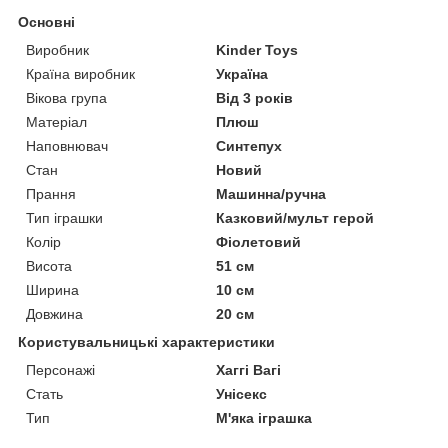
Основні
Виробник
Kinder Toys
Країна виробник
Україна
Вікова група
Від 3 років
Матеріал
Плюш
Наповнювач
Синтепух
Стан
Новий
Прання
Машинна/ручна
Тип іграшки
Казковий/мульт герой
Колір
Фіолетовий
Висота
51 см
Ширина
10 см
Довжина
20 см
Користувальницькі характеристики
Персонажі
Хаггі Вагі
Стать
Унісекс
Тип
М'яка іграшка