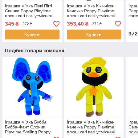
Іграшка м`яка Піккі Піггі
Іграшка м`яка Кікінчікен
Ігра
Свинка Poppy Playtime
Качечка Poppy Playtime
Popp
плюш хагі вагі усміхнені
плюш хагі вагі усміхнені
cart
тварини Україна
тварини Україна
Укра
345
353,40
₴
₴
372 ₴
372 ₴
36*18*6см (00517-98)
32*22*8см (00517-81)
372
Купити
Купити
Подібні товари компанії
Іграшка м`яка Бубба
Іграшка м`яка Кікінчікен
Іграш
Бубба-Фант Слоник
Качечка Poppy Playtime
Свин
Playtime Smiling Poppy
плюш хагі вагі усміхнені
плюш
Playtime плюш хагі вагі
тварини Україна
твар