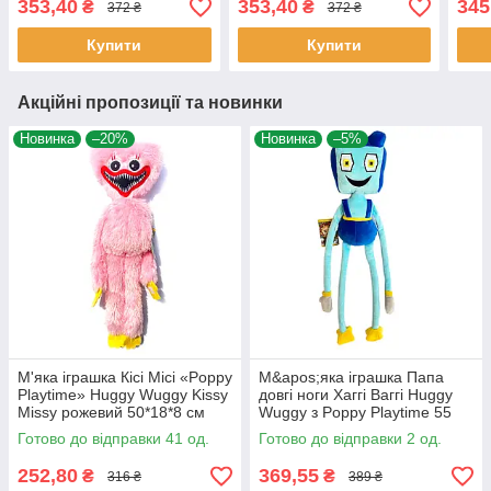
353,40
353,40
345
₴
₴
372 ₴
372 ₴
усміхнені тварини Україна
32*22*8см (00517-81)
36*1
39*27*6см
Купити
Купити
Акційні пропозиції та новинки
Новинка
–20%
Новинка
–5%
М'яка іграшка Кісі Місі «Poppy
М&apos;яка іграшка Папа
Playtime» Huggy Wuggy Kissy
довгі ноги Хаггі Ваггі Huggy
Missy рожевий 50*18*8 см
Wuggy з Poppy Playtime 55
(00517)
см (00517-4)
Готово до відправки 41 од.
Готово до відправки 2 од.
252,80
369,55
₴
₴
316 ₴
389 ₴