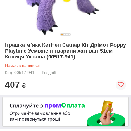
Іграшка м`яка КетНеп Catnap Кіт Дрімот Poppy
Playtime Усміхнені тварини хагі вагі 51см
Копиця Україна (00517-941)
Немає в наявності
Код: 00517-941
Роздріб
407
₴