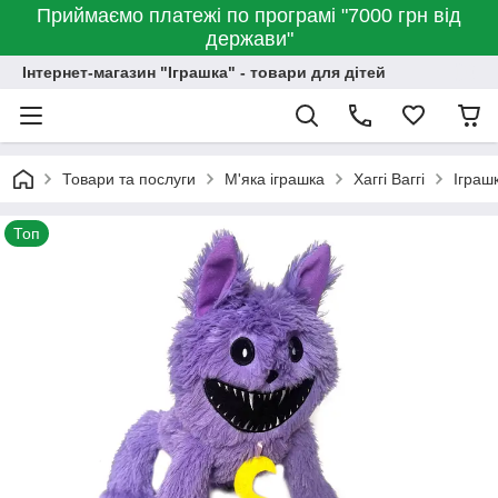
Приймаємо платежі по програмі "7000 грн від
держави"
Інтернет-магазин "Іграшка" - товари для дітей
Товари та послуги
М'яка іграшка
Хаггі Ваггі
Іграш
Топ