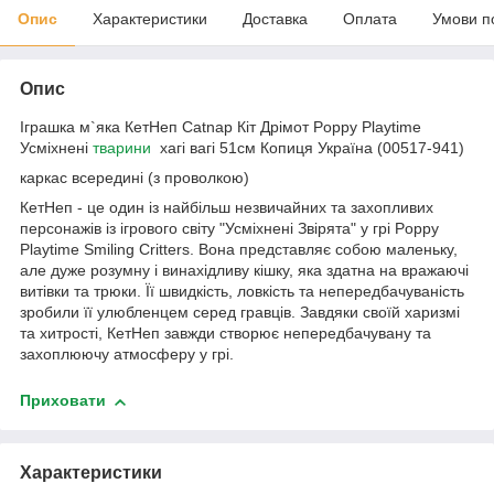
Опис
Характеристики
Доставка
Оплата
Умови п
Опис
Іграшка м`яка КетНеп Catnap Кіт Дрімот Poppy Playtime
Усміхнені
тварини
хагі вагі 51см Копиця Україна (00517-941)
каркас всередині (з проволкою)
КетНеп - це один із найбільш незвичайних та захопливих
персонажів із ігрового світу "Усміхнені Звірята" у грі Poppy
Playtime Smiling Critters. Вона представляє собою маленьку,
але дуже розумну і винахідливу кішку, яка здатна на вражаючі
витівки та трюки. Її швидкість, ловкість та непередбачуваність
зробили її улюбленцем серед гравців. Завдяки своїй харизмі
та хитрості, КетНеп завжди створює непередбачувану та
захоплюючу атмосферу у грі.
Приховати
Характеристики