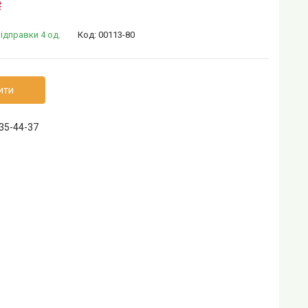
₴
ідправки 4 од.
Код:
00113-80
ити
535-44-37