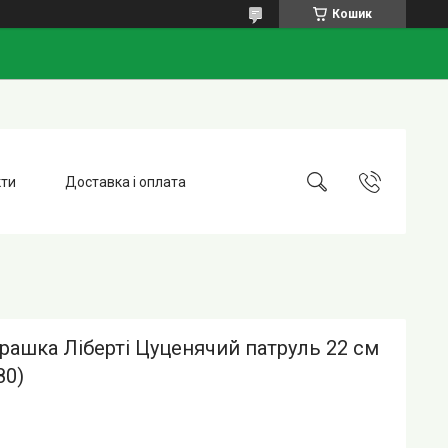
Кошик
кти
Доставка і оплата
грашка Ліберті Цуценячий патруль 22 см
80)