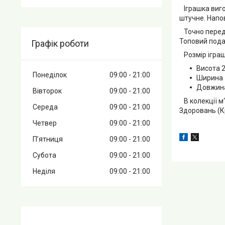
Іграшка вигот
штучне. Напо
Точно переда
Топовий пода
Графік роботи
Розмір ігра
Висота 
Понеділок
09:00
21:00
Ширина 
Довжина
Вівторок
09:00
21:00
В колекції м
Середа
09:00
21:00
Здоровань (Кр
Четвер
09:00
21:00
Пʼятниця
09:00
21:00
Субота
09:00
21:00
Неділя
09:00
21:00