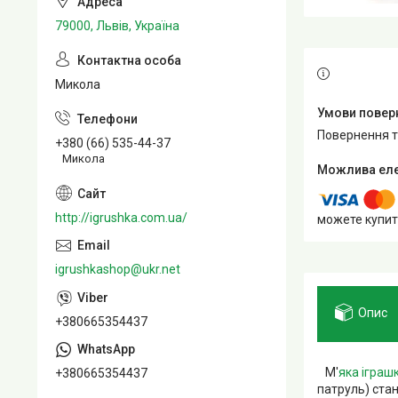
79000, Львів, Україна
Микола
повернення 
+380 (66) 535-44-37
Микола
http://igrushka.com.ua/
можете купит
igrushkashop@ukr.net
Опис
+380665354437
М'
яка іграш
+380665354437
патруль) ста