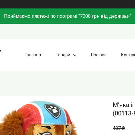
Приймаємо платежі по програмі "7000 грн від держави"
я
Головна
Товари
Про нас
Конта
М'яка і
(00113-
407 ₴