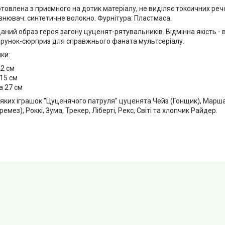
овлена з приємного на дотик матеріалу, не виділяє токсичних речо
внювач: синтетичне волокно. Фурнітура: Пластмаса.
ний образ героя загону цуценят-рятувальників. Відмінна якість -
рунок-сюрприз для справжнього фаната мультсеріалу.
шки:
22 см
15 см
 27 см
‘яких іграшок "Цуценячого патруля" цуценята Чейз (Гонщик), Маршал
емез), Роккі, Зума, Трекер, Ліберті, Рекс, Світі та хлопчик Райдер.