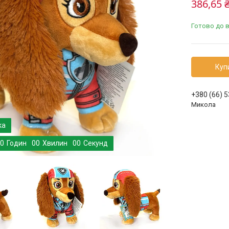
386,65 
Готово до в
Куп
+380 (66) 
Микола
0
Годин
0
0
Хвилин
0
0
Секунд