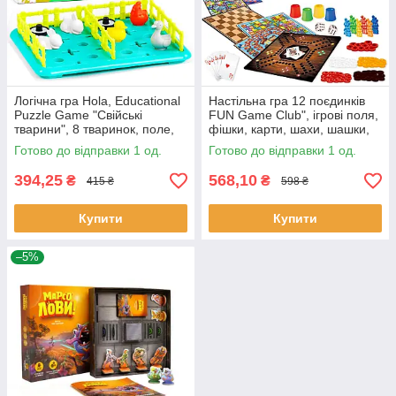
Логічна гра Hola, Educational
Настільна гра 12 поєдинків
Puzzle Game "Свійські
FUN Game Club", ігрові поля,
тварини", 8 тваринок, поле,
фішки, карти, шахи, шашки,
будування загонів, в коробці
кубик, в кор 38*5*32 (92918)
Готово до відправки 1 од.
Готово до відправки 1 од.
(E7977)
394,25
568,10
₴
₴
415 ₴
598 ₴
Купити
Купити
–5%