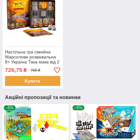
Настільна гра сімейна
Марсолови розважальна
8+ Україна Така мака від 2
до 4 гравців (90001-UA)
726,75
₴
765 ₴
Купити
Акційні пропозиції та новинки
–5%
–5%