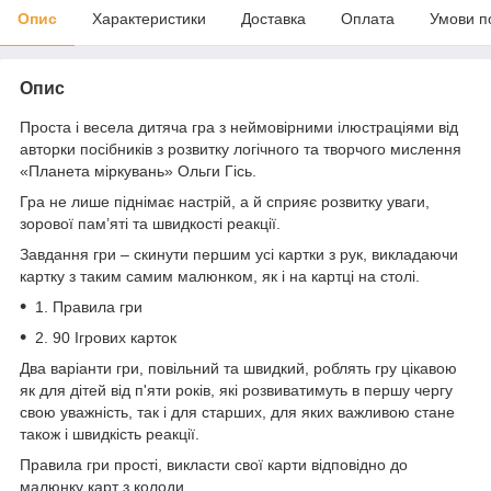
Опис
Характеристики
Доставка
Оплата
Умови п
Опис
Проста і весела дитяча гра з неймовірними ілюстраціями від
авторки посібників з розвитку логічного та творчого мислення
«Планета міркувань» Ольги Гісь.
Гра не лише піднімає настрій, а й сприяє розвитку уваги,
зорової пам’яті та швидкості реакції.
Завдання гри – скинути першим усі картки з рук, викладаючи
картку з таким самим малюнком, як і на картці на столі.
1. Правила гри
2. 90 Ігрових карток
Два варіанти гри, повільний та швидкий, роблять гру цікавою
як для дітей від п'яти років, які розвиватимуть в першу чергу
свою уважність, так і для старших, для яких важливою стане
також і швидкість реакції.
Правила гри прості, викласти свої карти відповідно до
малюнку карт з колоди.