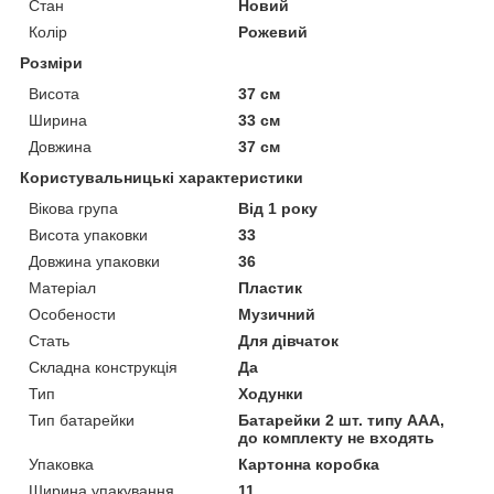
Стан
Новий
Колір
Рожевий
Розміри
Висота
37 см
Ширина
33 см
Довжина
37 см
Користувальницькі характеристики
Вікова група
Від 1 року
Висота упаковки
33
Довжина упаковки
36
Матеріал
Пластик
Особености
Музичний
Стать
Для дівчаток
Складна конструкція
Да
Тип
Ходунки
Тип батарейки
Батарейки 2 шт. типу ААА,
до комплекту не входять
Упаковка
Картонна коробка
Ширина упакування
11