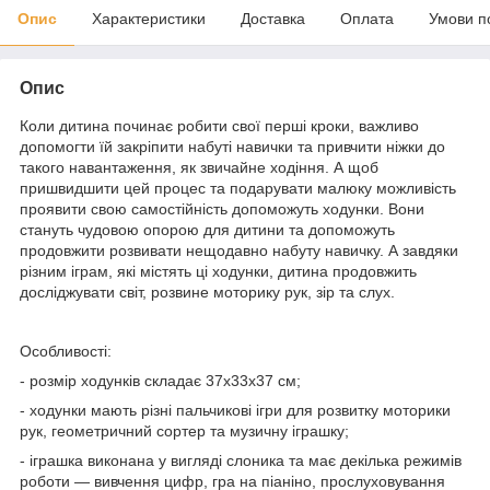
Опис
Характеристики
Доставка
Оплата
Умови п
Опис
Коли дитина починає робити свої перші кроки, важливо
допомогти їй закріпити набуті навички та привчити ніжки до
такого навантаження, як звичайне ходіння. А щоб
пришвидшити цей процес та подарувати малюку можливість
проявити свою самостійність допоможуть ходунки. Вони
стануть чудовою опорою для дитини та допоможуть
продовжити розвивати нещодавно набуту навичку. А завдяки
різним іграм, які містять ці ходунки, дитина продовжить
досліджувати світ, розвине моторику рук, зір та слух.
Особливості:
- розмір ходунків складає 37х33х37 см;
- ходунки мають різні пальчикові ігри для розвитку моторики
рук, геометричний сортер та музичну іграшку;
- іграшка виконана у вигляді слоника та має декілька режимів
роботи — вивчення цифр, гра на піаніно, прослуховування