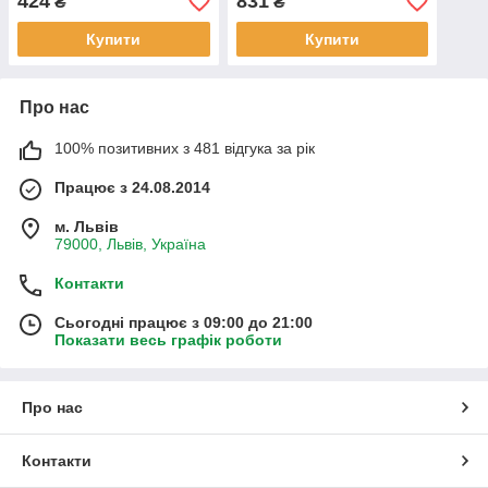
424
831
₴
₴
підсвічування,,
годинник 25*11*14см (ТК
озвучування українською
84101)
Купити
Купити
мовою
Про нас
100% позитивних з 481 відгука за рік
Працює з 24.08.2014
м. Львів
79000, Львів, Україна
Контакти
Сьогодні працює з 09:00 до 21:00
Показати весь графік роботи
Про нас
Контакти