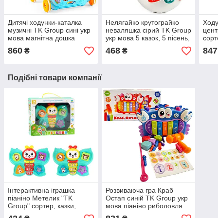
Дитячі ходунки-каталка
Нелягайко крутограйко
Ходу
музичні TK Group сині укр
неваляшка сірий TK Group
цент
мова магнітна дошка
укр мова 5 казок, 5 пісень,
сорт
сортер пісні казки цифри
10 скоромовок звуки
пісні
860
468
847
₴
₴
піаніно 37*37*33см
підсвічування 15*11*16см
39,5
(61738)
(ТК-31289)
Подібні товари компанії
Інтерактивна іграшка
Розвиваюча гра Краб
піаніно Метелик "TK
Остап синій TK Group укр
Group" сортер, казки,
мова піаніно риболовля
вірші, ноти, цифри,
пісні казки стукалка сортер