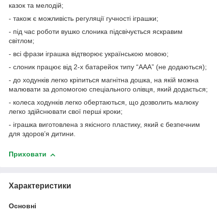
казок та мелодій;
- також є можливість регуляції гучності іграшки;
- під час роботи вушко слоника підсвічується яскравим
світлом;
- всі фрази іграшка відтворює українською мовою;
- слоник працює від 2-х батарейок типу “ААА” (не додаються);
- до ходунків легко кріпиться магнітна дошка, на якій можна
малювати за допомогою спеціального олівця, який додається;
- колеса ходунків легко обертаються, що дозволить малюку
легко здійснювати свої перші кроки;
- іграшка виготовлена з якісного пластику, який є безпечним
для здоров’я дитини.
Приховати
Характеристики
Основні