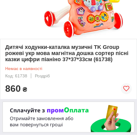
Дитячі ходунки-каталка музичні TK Group
рожеві укр мова магнітна дошка сортер пісні
казки цифри піаніно 37*37*33см (61738)
Немає в наявності
Код: 61738
Роздріб
860
₴