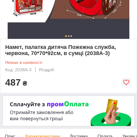
Намет, палатка дитяча Пожежна служба,
червона, 70*70*92см, в сумці (2038A-3)
Немає в наявності
Код: 2038A-3
Роздріб
487
₴
Опис
Характеристики
Доставка
Оплата
Умови 