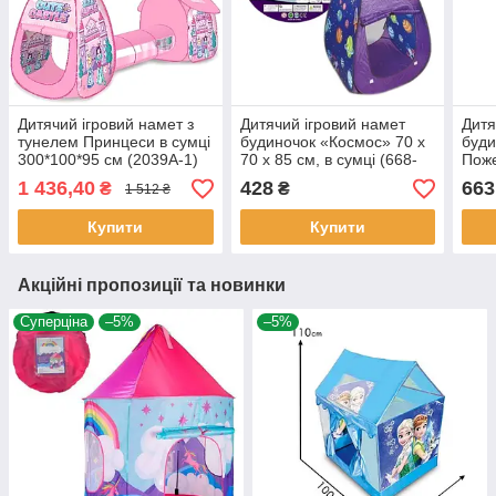
Дитячий ігровий намет з
Дитячий ігровий намет
Дитя
тунелем Принцеси в сумці
будиночок «Космос» 70 х
буди
300*100*95 см (2039A-1)
70 х 85 см, в сумці (668-
Поже
47)
135*
1 436,40
428
663
₴
₴
1 512 ₴
Купити
Купити
Акційні пропозиції та новинки
Суперціна
–5%
–5%