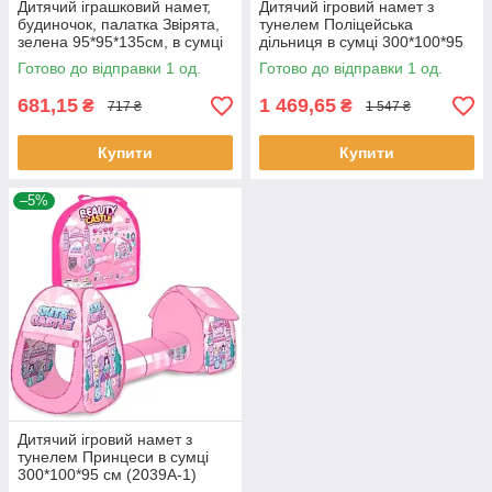
Дитячий іграшковий намет,
Дитячий ігровий намет з
будиночок, палатка Звірята,
тунелем Поліцейська
зелена 95*95*135см, в сумці
дільниця в сумці 300*100*95
(2030 BB-1)
см (2051A-1)
Готово до відправки 1 од.
Готово до відправки 1 од.
681,15
1 469,65
₴
₴
717 ₴
1 547 ₴
Купити
Купити
–5%
Дитячий ігровий намет з
тунелем Принцеси в сумці
300*100*95 см (2039A-1)