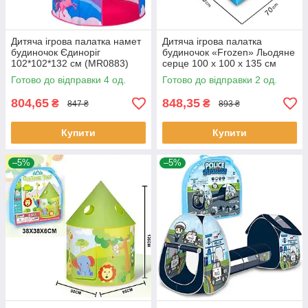
Дитяча ігрова палатка намет
Дитяча ігрова палатка
будиночок Єдиноріг
будиночок «Frozen» Льодяне
102*102*132 см (MR0883)
серце 100 х 100 х 135 см
(8022FZ-B)
Готово до відправки 4 од.
Готово до відправки 2 од.
804,65
848,35
₴
₴
847 ₴
893 ₴
Купити
Купити
–5%
–5%