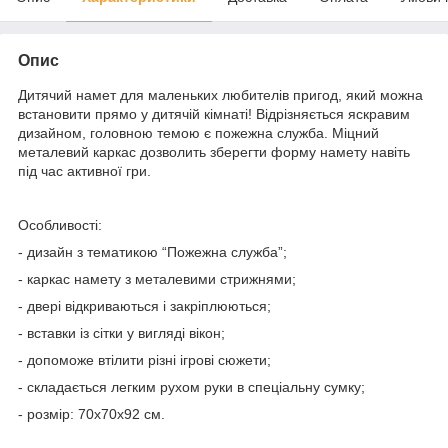
Опис
Дитячий намет для маленьких любителів пригод, який можна
встановити прямо у дитячій кімнаті! Відрізняється яскравим
дизайном, головною темою є пожежна служба. Міцний
металевий каркас дозволить зберегти форму намету навіть
під час активної гри.
Особливості:
- дизайн з тематикою “Пожежна служба”;
- каркас намету з металевими стрижнями;
- двері відкриваються і закріплюються;
- вставки із сітки у вигляді вікон;
- допоможе втілити різні ігрові сюжети;
- складається легким рухом руки в спеціальну сумку;
- розмір: 70х70х92 см.