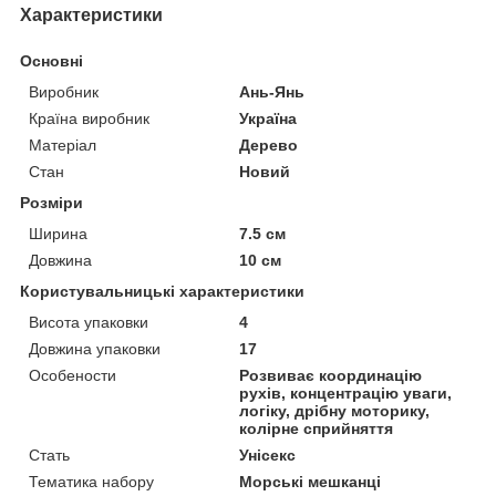
Характеристики
Основні
Виробник
Ань-Янь
Країна виробник
Україна
Матеріал
Дерево
Стан
Новий
Розміри
Ширина
7.5 см
Довжина
10 см
Користувальницькі характеристики
Висота упаковки
4
Довжина упаковки
17
Особености
Розвиває координацію
рухів, концентрацію уваги,
логіку, дрібну моторику,
колірне сприйняття
Стать
Унісекс
Тематика набору
Морські мешканці