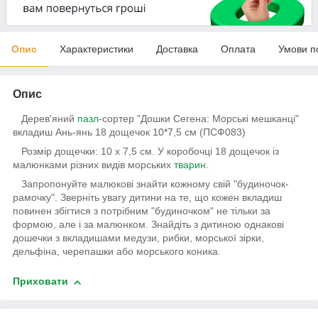
Опис
Характеристики
Доставка
Оплата
Умови п
Опис
Дерев'яний
пазл
-сортер "Дошки Сегена: Морські мешканці"
вкладиш Ань-янь 18 дощечок 10*7,5 см (ПСФ083)
Розмір дощечки: 10 х 7,5 см. У коробочці 18 дощечок із
малюнками різних видів морських
тварин
.
Запропонуйте малюкові знайти кожному свій "будиночок-
рамочку". Зверніть увагу дитини на те, що кожен вкладиш
повинен збігтися з потрібним "будиночком" не тільки за
формою, але і за малюнком. Знайдіть з дитиною однакові
дошечки з вкладишами медузи, рибки, морської зірки,
дельфіна, черепашки або морського коника.
Приховати