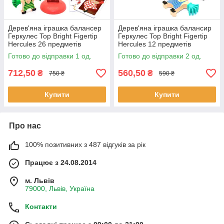
Дерев'яна іграшка балансер
Дерев'яна іграшка балансир
Геркулес Top Bright Figertip
Геркулес Top Bright Figertip
Hercules 26 предметів
Hercules 12 предметів
28*26*5 см (120522)
25*13*7 см (120521)
Готово до відправки 1 од.
Готово до відправки 2 од.
712,50
560,50
₴
₴
750 ₴
590 ₴
Купити
Купити
Про нас
100% позитивних з 487 відгуків за рік
Працює з 24.08.2014
м. Львів
79000, Львів, Україна
Контакти