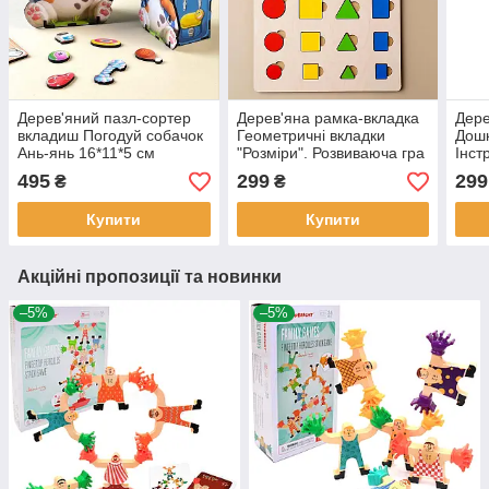
Дерев'яний пазл-сортер
Дерев'яна рамка-вкладка
Дере
вкладиш Погодуй собачок
Геометричні вкладки
Дошк
Ань-янь 16*11*5 см
"Розміри". Розвиваюча гра
Інст
(ПСФ113)
для дітей, Ань-янь
янь 
495
299
299
₴
₴
(ПСД210)
(ПС
Купити
Купити
Акційні пропозиції та новинки
–5%
–5%