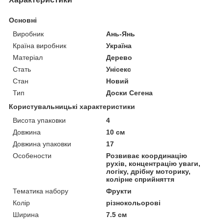
Основні
Виробник
Ань-Янь
Країна виробник
Україна
Матеріал
Дерево
Стать
Унісекс
Стан
Новий
Тип
Доски Сегена
Користувальницькі характеристики
Висота упаковки
4
Довжина
10 см
Довжина упаковки
17
Особености
Розвиває координацію
рухів, концентрацію уваги,
логіку, дрібну моторику,
колірне сприйняття
Тематика набору
Фрукти
Колір
різнокольорові
Ширина
7.5 см