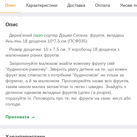
Опис
Характеристики
Доставка
Оплата
Умови п
Опис
Дерев'яний
пазл
-сортер Дошки Сегена: фрукти, вкладиш
Ань-янь 18 дощечок 10*7,5 см (ПСФ035)
Розмір дощечки: 10 х 7,5 см. У коробочці 18 дощечок з
малюнками різних фруктів.
Запропонуйте малюкові знайти кожному фрукту свій
"будиночок-рамочку". Зверніть увагу дитини на те, що кожен
фрукт має співпасти з потрібним "будиночком" не тільки за
формою, а й за малюнком. Проговорюйте назви всіх фруктів,
таким чином малюк запам'ятає їх легко і швидко. Знайдіть з
дитиною однакові вкладиші фруктів (цілих і в розрізі),
порахуйте їх. Поговоріть про те, які фрукти на смак: кислі або
солодкі.
Приховати
Характеристики