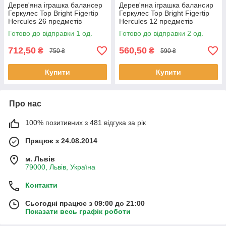
Дерев'яна іграшка балансер
Дерев'яна іграшка балансир
Геркулес Top Bright Figertip
Геркулес Top Bright Figertip
Hercules 26 предметів
Hercules 12 предметів
28*26*5 см (120522)
25*13*7 см (120521)
Готово до відправки 1 од.
Готово до відправки 2 од.
712,50
560,50
₴
₴
750 ₴
590 ₴
Купити
Купити
Про нас
100% позитивних з 481 відгука за рік
Працює з 24.08.2014
м. Львів
79000, Львів, Україна
Контакти
Сьогодні працює з 09:00 до 21:00
Показати весь графік роботи