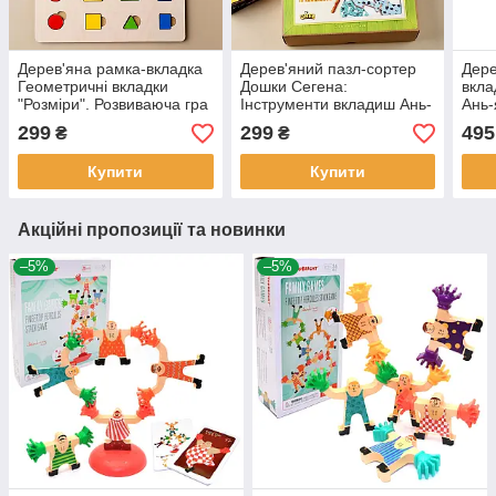
Дерев'яна рамка-вкладка
Дерев'яний пазл-сортер
Дере
Геометричні вкладки
Дошки Сегена:
вкла
"Розміри". Розвиваюча гра
Інструменти вкладиш Ань-
Ань-
для дітей, Ань-янь
янь 18 дощечок 10*7,5 см
(ПС
299
299
495
₴
₴
(ПСД210)
(ПСФ098)
Купити
Купити
Акційні пропозиції та новинки
–5%
–5%