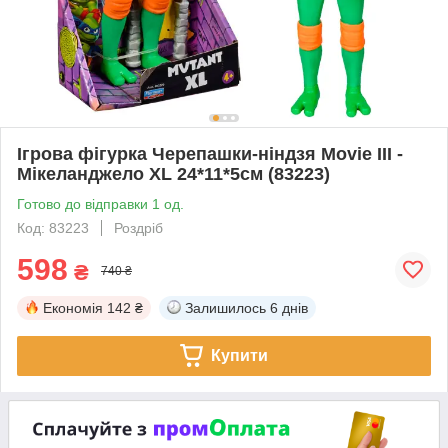
Ігрова фігурка Черепашки-ніндзя Мovie III -
Мікеланджело XL 24*11*5см (83223)
Готово до відправки 1 од.
Код: 83223
Роздріб
598
₴
740 ₴
Економія
142 ₴
Залишилось
6 днів
Купити