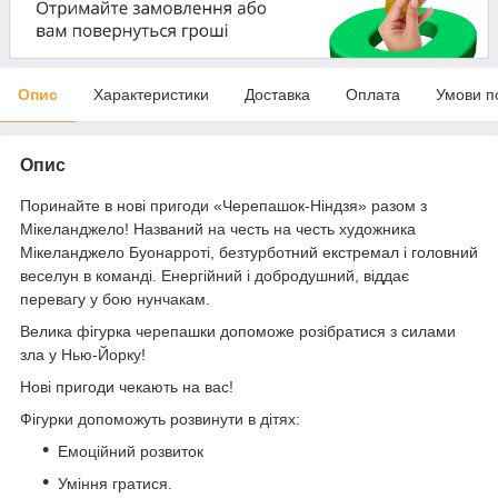
Опис
Характеристики
Доставка
Оплата
Умови п
Опис
Поринайте в нові пригоди «Черепашок-Ніндзя» разом з
Мікеланджело! Названий на честь на честь художника
Мікеланджело Буонарроті, безтурботний екстремал і головний
веселун в команді. Енергійний і добродушний, віддає
перевагу у бою нунчакам.
Велика фігурка черепашки допоможе розібратися з силами
зла у Нью-Йорку!
Нові пригоди чекають на вас!
Фігурки допоможуть розвинути в дітях:
Емоційний розвиток
Уміння гратися.