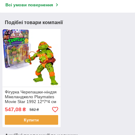
Всі умови повернення
Подібні товари компанії
Фігурка Черепашки-ніндзя
Мікеланджело Playmates
Movie Star 1992 12*7*4 см
(81333)
547,08
₴
582 ₴
Купити