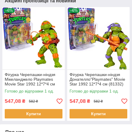
Акційні пропозиції та новинки
–6%
–6%
Фігурка Черепашки-ніндзя
Фігурка Черепашки-ніндзя
Мікеланджело Playmates
Донателло"Playmates" Movie
Movie Star 1992 12*7*4 см
Star 1992 12*7*4 см (81332)
(81333)
Готово до відправки 1 од.
Готово до відправки 1 од.
547,08
547,08
₴
₴
582 ₴
582 ₴
Купити
Купити