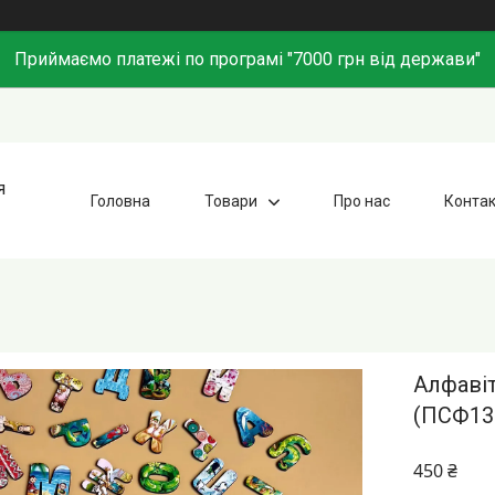
Приймаємо платежі по програмі "7000 грн від держави"
я
Головна
Товари
Про нас
Конта
Алфавіт
(ПСФ13
450 ₴