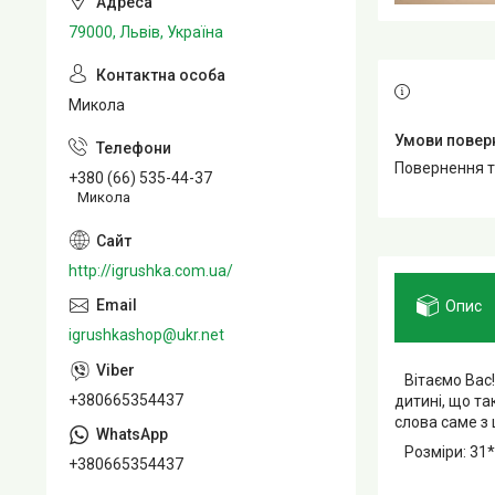
79000, Львів, Україна
Микола
повернення 
+380 (66) 535-44-37
Микола
http://igrushka.com.ua/
Опис
igrushkashop@ukr.net
Вітаємо Вас!
+380665354437
дитині, що т
слова саме з 
Розміри: 31*
+380665354437