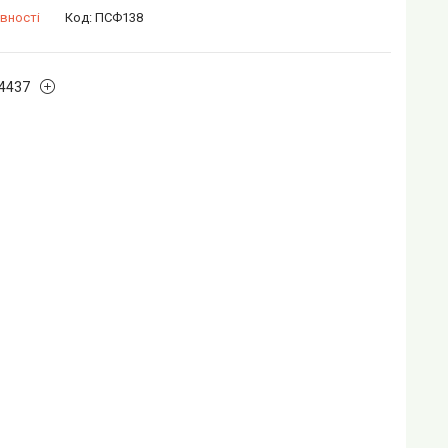
вності
Код:
ПСФ138
4437