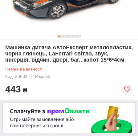
Машинка дитяча АвтоЕксперт металопластик,
чорна глянець, LaFerrari світло, звук,
іннерція, відчин. двері, баг., капот 15*6*4см
Немає в наявності
Код: 23603
Роздріб
443
₴