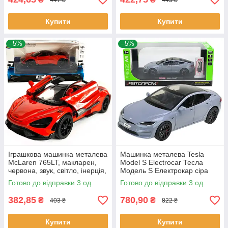
Купити
Купити
–5%
–5%
Іграшкова машинка металева
Машинка металева Tesla
McLaren 765LT, макларен,
Model S Electrocar Тесла
червона, звук, світло, інерція,
Модель S Електрокар сіра
откр двері, капот,
1:24 зарядна станція звук
Готово до відправки 3 од.
Готово до відправки 3 од.
Автоексперт, 1:32,14*8*4см
світло відч двері капот
382,85
780,90
₴
₴
403 ₴
822 ₴
Купити
Купити