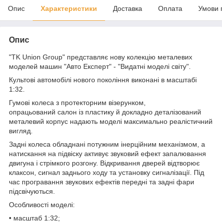
Опис
Характеристики
Доставка
Оплата
Умови 
Опис
"TK Union Group" представляє нову колекцію металевих
моделей машин "Авто Експерт" - "Видатні моделі світу".
Культові автомобілі нового покоління виконані в масштабі
1:32.
Гумові колеса з протекторним візерунком,
опрацьований салон із пластику й докладно деталізований
металевий корпус надають моделі максимально реалістичний
вигляд.
Задні колеса обладнані потужним інерційним механізмом, а
натискання на підвіску активує звуковий ефект запалювання
двигуна і стрімкого розгону. Відкривання дверей відтворює
клаксон, сигнал заднього ходу та установку сигналізації. Під
час програвання звукових ефектів передні та задні фари
підсвічуються.
Особливості моделі:
• масштаб 1:32;