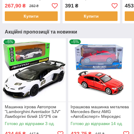
гусеничний хід 17*12*6,5
джип, чорний, звук, світло,
відч
267,90
391
453
₴
₴
282 ₴
см (LS-0322-15)
інерція, відкр. двері, капот,
15*5
багажник, 15*6*5 см
Купити
Купити
Акційні пропозиції та новинки
–5%
–5%
Машинка ігрова Автопром
Іграшкова машинка металева
"Lamborghini Aventador SJV"
Mercedes-Benz AMG
Ламборгіні білий 15*3*6 см
«АвтоЕксперт» Мерседес
(68472)
червоний звук світло 15*6*5
Готово до відправки 3 од.
Готово до відправки 14 од.
см (26902)
424,65
422,75
₴
₴
447 ₴
445 ₴