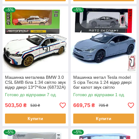
–5%
–5%
Машинка металева BMW 3.0
Машинка метал Tesla model
CSL БМВ біла 1:34 світло звук
S сіра Тесла 1:24 відкр двері
відкр двері 13*7*4см (68732А)
баг капот звук світло
17,5*7,5*5,5см (EL 64077)
Готово до відправки 7 од.
Готово до відправки 1 од.
503,50
669,75
₴
₴
530 ₴
705 ₴
Купити
Купити
–5%
–5%