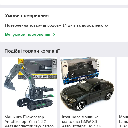
Умови повернення
Повернення товару впродовж 14 днів за домовленістю
Всі умови повернення
Подібні товари компанії
Машинка Екскаватор
Іграшкова машинка
Маши
АвтоЕксперт біла 1:32
металева BMW X6
Lanc
металопластик звук світло
АвтоЕксперт БМВ Х6
1:32