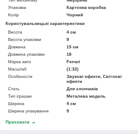
Тип механізму
Інерційна
Упаковка
Картонна коробка
Колір
Чорний
Користувальницькі характеристики
Висота
4 см
Висота упаковки
9
Довжина
15 см
Довжина упаковки
18
Марка авто
Ferrari
Масштаб
(1:32)
Особености
Звукові ефекти, Світлові
ефекти
Стать
Для хлопчиків
Тип іграшки
Металева модель
Ширина
4 см
Ширина упакування
9
Приховати