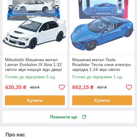
Mitsubishi Машинка метал
Машинка матал Tesla
Lancer Evolution IX біла 1:32
Roadster Тесла синя електро
світло звук інерція відч двері
зарядка 1:24 звук світло
баг капот 15*5,5*4,5см (TK-
17*6,5*4,5см (RS-03612)
Готово до відправки 5 од.
Готово до відправки 1 од.
20651)
430,35
662,15
₴
₴
453 ₴
697 ₴
Купити
Купити
Показати ще
Про нас