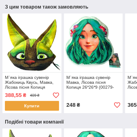
З цим товаром також замовляють
М`яка іграшка сувенір
М`яка іграшка сувенір
М`як
Жабокиць Квусь, Мавка,
Мавка, Лісова пісня
Жабо
Лісова пісня Копиця
Копиця 26*26*9 (00279-
Лісо
40*26*8 (00279-54)
51)
37*2
388,55
₴
409 ₴
248
365
₴
Купити
Подібні товари компанії