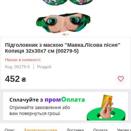
Підголовник з маскою "Мавка.Лісова пісня"
Копиця 32x30x7 см (00279-5)
Немає в наявності
Код: 00279-5
Роздріб
452
₴
Опис
Характеристики
Доставка
Оплата
Умови 