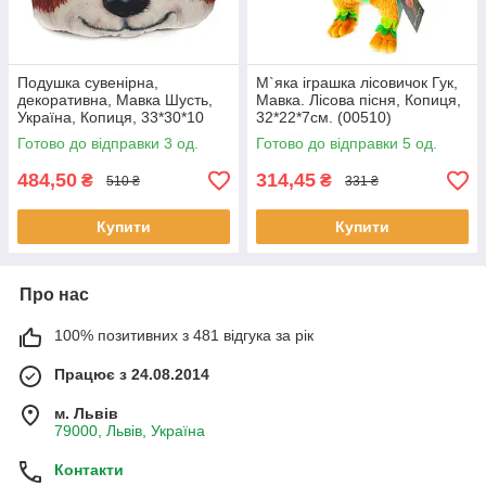
Подушка сувенірна,
М`яка іграшка лісовичок Гук,
декоративна, Мавка Шусть,
Мавка. Лісова пісня, Копиця,
Україна, Копиця, 33*30*10
32*22*7см. (00510)
см, (00279-70)
Готово до відправки 3 од.
Готово до відправки 5 од.
484,50
314,45
₴
₴
510 ₴
331 ₴
Купити
Купити
Про нас
100% позитивних з 481 відгука за рік
Працює з 24.08.2014
м. Львів
79000, Львів, Україна
Контакти