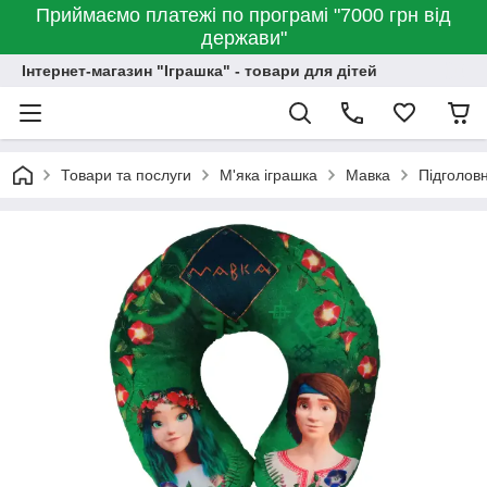
Приймаємо платежі по програмі "7000 грн від
держави"
Інтернет-магазин "Іграшка" - товари для дітей
Товари та послуги
М'яка іграшка
Мавка
Підголовн