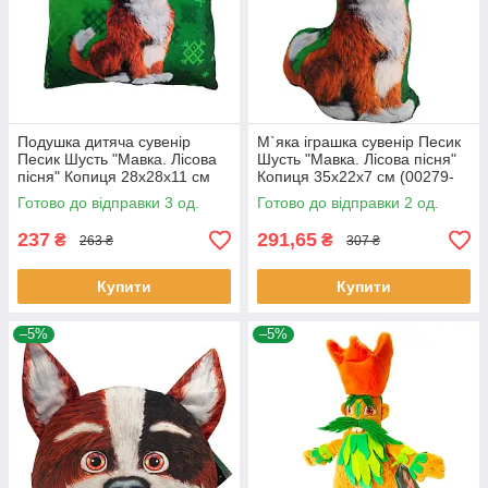
Подушка дитяча сувенір
М`яка іграшка сувенір Песик
Песик Шусть "Мавка. Лісова
Шусть "Мавка. Лісова пісня"
пісня" Копиця 28x28x11 см
Копиця 35x22x7 см (00279-
(00279-68)
69)
Готово до відправки 3 од.
Готово до відправки 2 од.
237
291,65
₴
₴
263 ₴
307 ₴
Купити
Купити
–5%
–5%