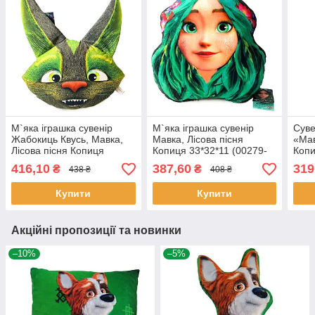
М`яка іграшка сувенір
М`яка іграшка сувенір
Суве
Жабокиць Квусь, Мавка,
Мавка, Лісова пісня
«Мав
Лісова пісня Копиця
Копиця 33*32*11 (00279-
Копи
32*21*8 (00279-53)
50)
416,10
387,60
319
₴
₴
438 ₴
408 ₴
Купити
Купити
Акційні пропозиції та новинки
–10%
–5%