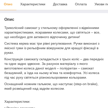
Опис
Характеристики
Доставка
Оплата
Умови п
Опис
Триколісний самокат у стильному оформленні з відмінними
характеристиками, яскравими колесами, що світяться – все,
що необхідно для активного відпочинку дитини!
Система керма має три рівні регулювання. Ручки виконані з
якісної гуми із рельєфним візерунком для кращої фіксації в
руках.
Конструкція самокату складається з трьох коліс – два передніх
та одне заднє здвоєне. За рахунок матеріалу з якого
виготовлені колеса даної моделі – поліуретан – самокат
безшумний, а їзда на ньому м'яка та комфортна. Усі колеса
під час руху світяться різнокольоровими кольорами.
Оснащений ножним гальмом, що наступає (step-on brake),
який розміщений над заднім колесом.
Характеристики: