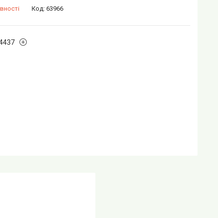
вності
Код:
63966
4437