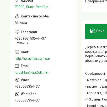
повернення 
79000, Львів, Україна
Микола
Опис
+380 (66) 535-44-37
Микола
Дерев'яна пі
координації р
порівнювати 
http://igrushka.com.ua/
збирати у дек
igrushkashop@ukr.net
Особливості:
- матеріал – 
- якісно пофа
+380665354437
- гарно відшл
- 13 рівнів + 
+380665354437
- ігрові елем