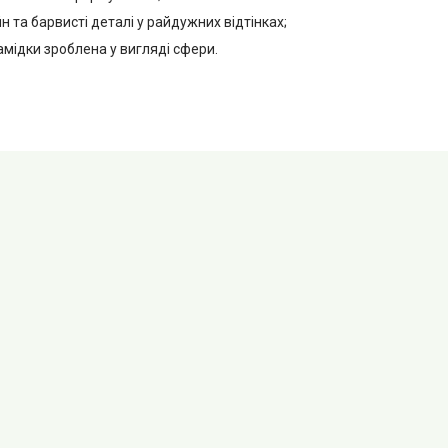
н та барвисті деталі у райдужних відтінках;
рамідки зроблена у вигляді сфери.