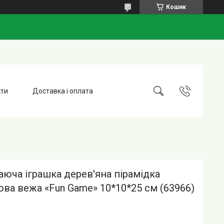
Кошик
кти
Доставка і оплата
юча іграшка дерев'яна пірамідка
ва вежа «Fun Game» 10*10*25 см (63966)