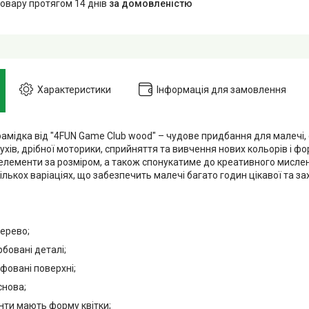
товару протягом 14 днів
за домовленістю
Характеристики
Інформація для замовлення
рамідка від "4FUN Game Club wood" – чудове придбання для малечі,
ухів, дрібної моторики, сприйняття та вивчення нових кольорів і ф
елементи за розміром, а також спонукатиме до креативного мисле
ількох варіаціях, що забезпечить малечі багато годин цікавої та за
дерево;
рбовані деталі;
іфовані поверхні;
основа;
енти мають форму квітки;