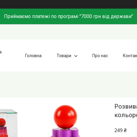
Приймаємо платежі по програмі "7000 грн від держави"
я
Головна
Товари
Про нас
Конта
Розвива
кольоро
249 ₴