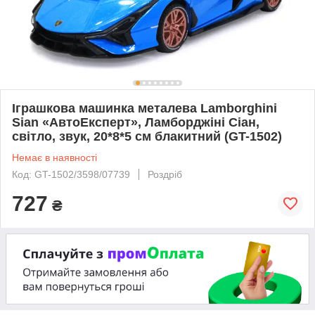
Іграшкова машинка металева Lamborghini
Sian «АвтоЕксперт», Ламборджіні Сіан,
світло, звук, 20*8*5 см блакитний (GT-1502)
Немає в наявності
Код: GT-1502/3598/07739
Роздріб
727
₴