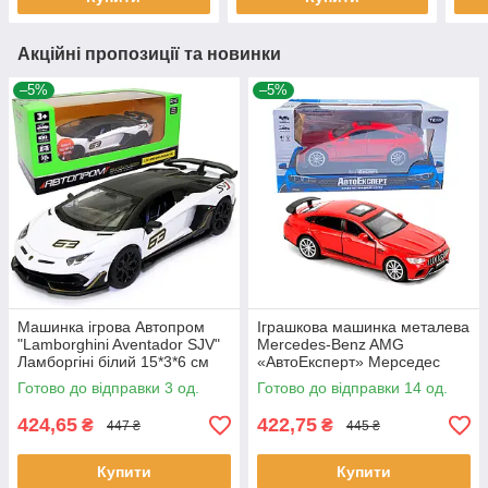
Акційні пропозиції та новинки
–5%
–5%
Машинка ігрова Автопром
Іграшкова машинка металева
"Lamborghini Aventador SJV"
Mercedes-Benz AMG
Ламборгіні білий 15*3*6 см
«АвтоЕксперт» Мерседес
(68472)
червоний звук світло 15*6*5
Готово до відправки 3 од.
Готово до відправки 14 од.
см (26902)
424,65
422,75
₴
₴
447 ₴
445 ₴
Купити
Купити