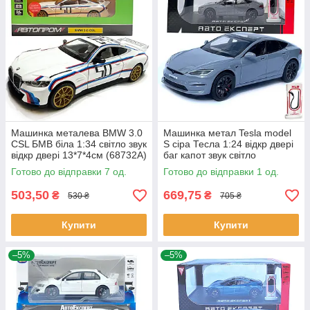
Машинка металева BMW 3.0
Машинка метал Tesla model
CSL БМВ біла 1:34 світло звук
S сіра Тесла 1:24 відкр двері
відкр двері 13*7*4см (68732А)
баг капот звук світло
17,5*7,5*5,5см (EL 64077)
Готово до відправки 7 од.
Готово до відправки 1 од.
503,50
669,75
₴
₴
530 ₴
705 ₴
Купити
Купити
–5%
–5%