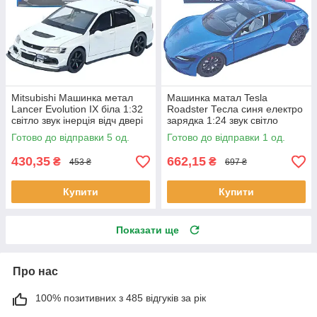
Mitsubishi Машинка метал
Машинка матал Tesla
Lancer Evolution IX біла 1:32
Roadster Тесла синя електро
світло звук інерція відч двері
зарядка 1:24 звук світло
баг капот 15*5,5*4,5см (TK-
17*6,5*4,5см (RS-03612)
Готово до відправки 5 од.
Готово до відправки 1 од.
20651)
430,35
662,15
₴
₴
453 ₴
697 ₴
Купити
Купити
Показати ще
Про нас
100% позитивних з 485 відгуків за рік