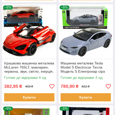
–5%
–5%
Іграшкова машинка металева
Машинка металева Tesla
McLaren 765LT, макларен,
Model S Electrocar Тесла
червона, звук, світло, інерція,
Модель S Електрокар сіра
откр двері, капот,
1:24 зарядна станція звук
Готово до відправки 4 од.
Готово до відправки 3 од.
Автоексперт, 1:32,14*8*4см
світло відч двері капот
382,85
780,90
₴
₴
403 ₴
822 ₴
Купити
Купити
–5%
–5%