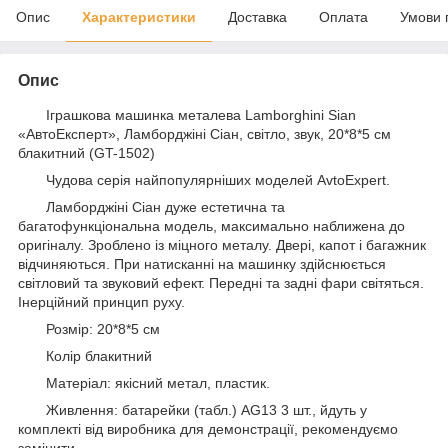
Опис
Характеристики
Доставка
Оплата
Умови 
Опис
Іграшкова машинка металева Lamborghini Sian
«АвтоЕксперт», Ламборджіні Сіан, світло, звук, 20*8*5 см
блакитний (GT-1502)
Чудова серія найпопулярніших моделей AvtoExpert.
Ламборджіні Сіан дуже естетична та
багатофункціональна модель, максимально наближена до
оригіналу. Зроблено із міцного металу. Двері, капот і багажник
відчиняються. При натисканні на машинку здійснюється
світловий та звуковий ефект. Передні та задні фари світяться.
Інерційний принцип руху.
Розмір: 20*8*5 см
Колір блакитний
Матеріал: якісний метал, пластик.
Живлення: батарейки (табл.) AG13 3 шт., йдуть у
комплекті від виробника для демонстрації, рекомендуємо