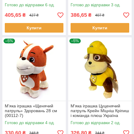
Готово до відправки 6 од.
Готово до відправки 3 од.
405,65
386,65
₴
₴
427 ₴
407 ₴
Купити
Купити
–5%
–5%
М'яка іграшка «Щенячий
М'яка іграшка Цуценячий
патруль» Здоровань 28 см
патруль Крейн Міцніш Кріпиш
(00112-7)
і команда плюш Україна
17*8*16см (00113-93)
Готово до відправки 4 од.
Готово до відправки 2 од.
330,60
326,80
₴
₴
348 ₴
344 ₴