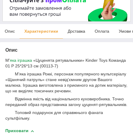
Опис
Характеристики
Доставка
Оплата
Умови 
Опис
М'
яка іграшка
«Цуценята рятувальники» Kinder Toys Команда
01 Р 25*26*13 см (00113-7)
М'яка іграшка Роккі, персонаж популярного мультсеріалу
«Щанячий патруль» стане невід'ємним другом Вашого
малюка. Іграшка виготовлена з приємного на дотик матеріалу,
що не виділяє токсичних речовин.
Відмінна якість від національного куховиробника. Точно
переданий образ представника загону цуценят-рятувальників.
Топовий подарунок для справжнього фаната
сультфільму.
Приховати