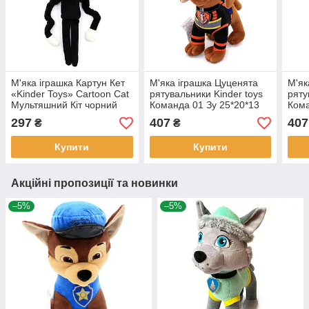
М'яка іграшка Картун Кет
М'яка іграшка Цуценята
М'як
«Kinder Toys» Cartoon Cat
рятувальники Kinder toys
ряту
Мультяшний Кіт чорний
Команда 01 Зу 25*20*13
Кома
32*12*10 см (00216-01)
см (00113-8)
см (
297
407
407
₴
₴
Купити
Купити
Акційні пропозиції та новинки
–5%
–5%