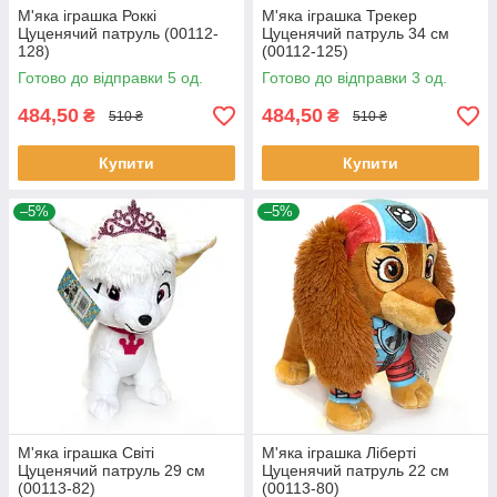
М'яка іграшка Роккі
М'яка іграшка Трекер
Цуценячий патруль (00112-
Цуценячий патруль 34 см
128)
(00112-125)
Готово до відправки 5 од.
Готово до відправки 3 од.
484,50
484,50
₴
₴
510 ₴
510 ₴
Купити
Купити
–5%
–5%
М'яка іграшка Світі
М'яка іграшка Ліберті
Цуценячий патруль 29 см
Цуценячий патруль 22 см
(00113-82)
(00113-80)