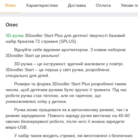
Опис
Характеристики
Доставка
Оплата
Умови п
Опис
3D-ручка
3Doodler Start Plus для дитячої творчості базовий
набір Креатив 72 стрижня (SPLUS).
Відчуйте себе відомим архітектором. З новим набором
3Doodler Start це реально!
3D-ручка – це інструмент, здатний малювати у повітрі.
3Doodler Start – це перша у світі ручка, розроблена
спеціально для дітей.
Розміри та форма 3Doodler Start Plus розроблені таким
чином, щоб дитячим ручкам було зручно її тримати. Під час
роботи ручка стає теплою, але не гарячою, що
унеможливлює опіку у дитини.
Ручка може працювати як в автономному режимі, так і в
режимі заряджання. Повного заряду ручки вистачає на 45-60
хвилин безперервної роботи, після чого її можна зарядити
мікро-USB.
У набір також входять стрижні, які виготовлені з безпечних