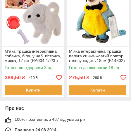
М'яка іграшка інтерактивна
М'яка інтерактивна іграшка
собачка, біла, у наб. кісточка,
папуга синьо-жовтий повтор
миска, 17 см (RA004-1/2/3 )
голосу ходить 18см (K14802)
Готово до відправки 3 од.
Готово до відправки 18 од.
389,50
275,50
₴
₴
410 ₴
290 ₴
Купити
Купити
Про нас
100% позитивних з 487 відгуків за рік
Працює з 24.08.2014