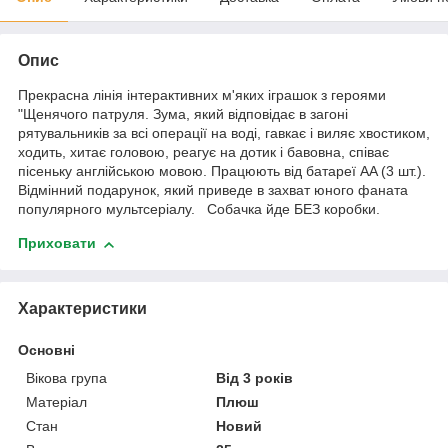
Опис
Прекрасна лінія інтерактивних м'яких іграшок з героями
"Щенячого патруля. Зума, який відповідає в загоні
рятувальників за всі операції на воді, гавкає і виляє хвостиком,
ходить, хитає головою, реагує на дотик і бавовна, співає
пісеньку англійською мовою. Працюють від батареї AA (3 шт.).
Відмінний подарунок, який приведе в захват юного фаната
популярного мультсеріалу. Собачка йде БЕЗ коробки.
Приховати
Характеристики
Основні
Вікова група
Від 3 років
Матеріал
Плюш
Стан
Новий