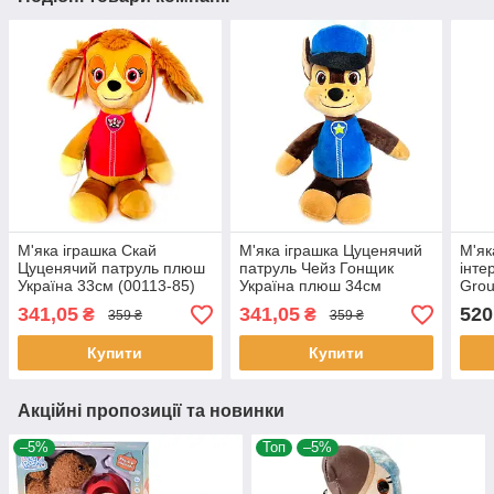
М'яка іграшка Скай
М'яка іграшка Цуценячий
М'як
Цуценячий патруль плюш
патруль Чейз Гонщик
інте
Україна 33см (00113-85)
Україна плюш 34см
Grou
(00113-84)
світ
341,05
341,05
520
₴
₴
359 ₴
359 ₴
18*1
Купити
Купити
Акційні пропозиції та новинки
–5%
Топ
–5%