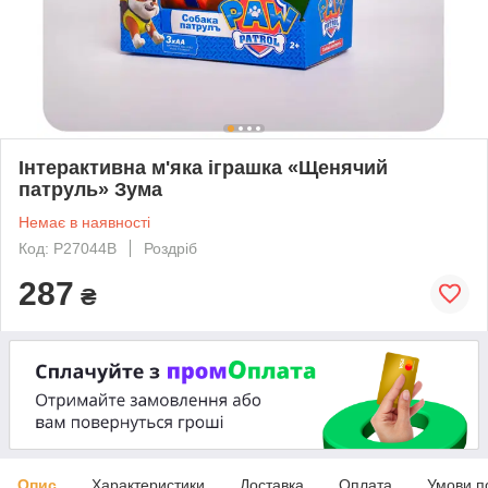
Інтерактивна м'яка іграшка «Щенячий
патруль» Зума
Немає в наявності
Код: P27044B
Роздріб
287
₴
Опис
Характеристики
Доставка
Оплата
Умови п