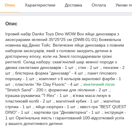
Опис
Характеристики
Доставка
Оплата
Умови п
Опис
Ігровий набір Danko Toys Dino WOW Box яйце динозавра з
аксесуарами зелений 35*25*25 см (DWB-01-01) Божевільна
новинка від Данко Тойс. Величезне яйце динозавра з повним
набором аксесуарів, який з головою занурить дитини в
доісторичну епоху, коли на Землі господарювали грізні
рептилії. Склад набору: скам'янілий шар земної породи з
двома скелетами динозаврів - 1 шт .; стек - 2 шт .; пензлик - 2
шт .; блістерна форма "динозавр" - 4 шт .; пакет гіпсового
порошку - 1 шт .; комплект з 6 кольорів акрилової фарби - 1
шт .; пластилін "Air Clay Fluoric" - 4 шт .;
кінетичний пісок
"Stretch Sand" - 200 г; формочки для ліплення - 2 шт .;
іграшка-рукавичка "T-Rex" - 1 шт .; в'язка маса-лизун в
пластиковій колбі - 2 шт .; магнітний кубик - 1 шт .; магнітна
стрічка - 1 шт .; яйце-сюрприз - 1 шт .; квест-гра "BEST QUEST
DINO" - 1 шт .; карткова гра "Діновікторіна" - 1 шт .; інструкція -
1 шт. Оригінальна якість і гарантований 100-відсотковий успіх
у вашого допитливого дитини.