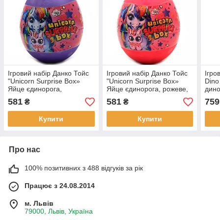
Ігровий набір Данко Тойс
Ігровий набір Данко Тойс
Ігро
"Unicorn Surprise Box»
"Unicorn Surprise Box»
Din
Яйце єдинорога,
Яйце єдинорога, рожеве,
дино
фіолетове, українську
українську мову, 30х20 см
35х2
581
581
759
₴
₴
мову, 30х20 см (USB-01-
(USB-01-01U)
01U
01U)
Купити
Купити
Про нас
100% позитивних з 488 відгуків за рік
Працює з 24.08.2014
м. Львів
79000, Львів, Україна