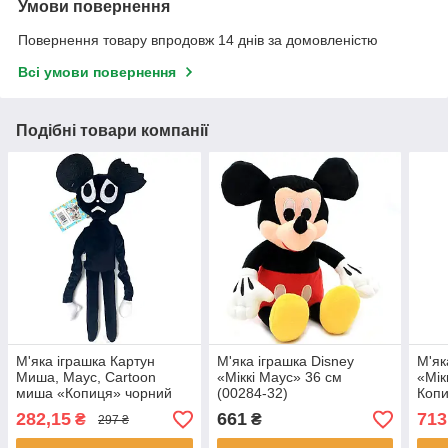
Умови повернення
Повернення товару впродовж 14 днів за домовленістю
Всі умови повернення
Подібні товари компанії
М'яка іграшка Картун
М'яка іграшка Disney
М'як
Миша, Маус, Cartoon
«Міккі Маус» 36 см
«Мік
миша «Копиця» чорний
(00284-32)
Копи
40*6*20 см (00216-04)
42
282,15
661
713
₴
₴
297 ₴