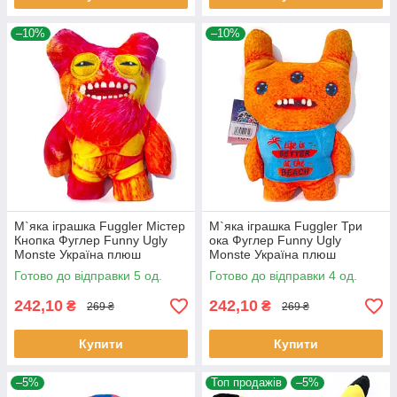
–10%
–10%
М`яка іграшка Fuggler Містер
М`яка іграшка Fuggler Три
Кнопка Фуглер Funny Ugly
ока Фуглер Funny Ugly
Monste Україна плюш
Monste Україна плюш
24*16*5см (00516-4)
24*16*5см (00516-5)
Готово до відправки 5 од.
Готово до відправки 4 од.
242,10
242,10
₴
₴
269 ₴
269 ₴
Купити
Купити
–5%
Топ продажів
–5%