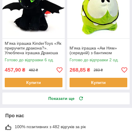
М'яка іграшка KinderToys «Як
приручити дракона?».
М'яка іграшка «Ам Ням»
Улюблена іграшка Дракоша
(середній) з бантиком
Беззубик (00688-1)
Готово до відправки 6 од.
Готово до відправки 2 од.
457,90
268,85
₴
₴
482 ₴
283 ₴
Купити
Купити
Показати ще
Про нас
100% позитивних з 482 відгуків за рік