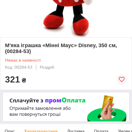
М'яка іграшка «Мінні Маус» Disney, 350 см,
(00284-53)
Немає в наявності
Код: 00284-53
Роздріб
321
₴
Опис
Характеристики
Доставка
Оплата
Умови 