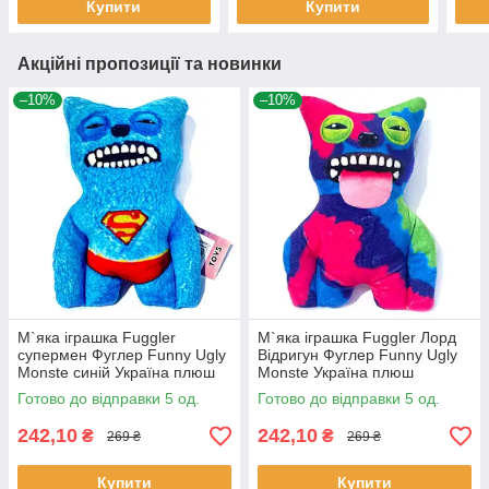
Купити
Купити
Акційні пропозиції та новинки
–10%
–10%
М`яка іграшка Fuggler
М`яка іграшка Fuggler Лорд
супермен Фуглер Funny Ugly
Відригун Фуглер Funny Ugly
Monste синій Україна плюш
Monste Україна плюш
25*17*6см (00516-3)
24*16*5см (00516-6)
Готово до відправки 5 од.
Готово до відправки 5 од.
242,10
242,10
₴
₴
269 ₴
269 ₴
Купити
Купити