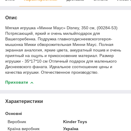
Опис
Мягкая игрушка «Минни Маус» Disney, 350 см, (00284-53)
Потрясающий, яркий и очень милыйподарок для
Вашегоребенка. Подружка главногодиснеевскогогероя-
мышонка Микки обворожительная Минни Маус. Полная
экранная аналогия, яркие цвета, аккуратный пошив и очень
приятный на ощупь и прикосновение материал. Размер
игрушки - 35*17*10 см Отличный подарок для маленького
Диснеевского фаната. Идеальное соотношение цены и
качества игрушки. Отечественное производство.
Приховати
Характеристики
Основні
Виробник
Kinder Toys
Країна виробник
Україна