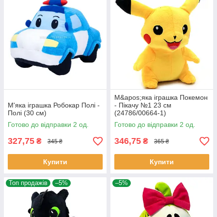
М&apos;яка іграшка Покемон
М'яка іграшка Робокар Полі -
- Пікачу №1 23 см
Полі (30 см)
(24786/00664-1)
Готово до відправки 2 од.
Готово до відправки 2 од.
327,75
346,75
₴
₴
345 ₴
365 ₴
Купити
Купити
Топ продажів
–5%
–5%