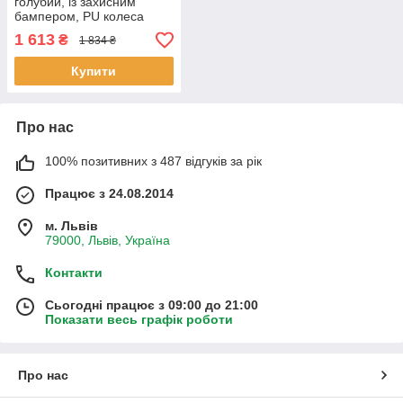
голубий, із захисним
бампером, PU колеса
120х50мм зі світлом, в
1 613
₴
1 834 ₴
кор. (B-3047)
Купити
Про нас
100% позитивних з 487 відгуків за рік
Працює з 24.08.2014
м. Львів
79000, Львів, Україна
Контакти
Сьогодні працює з 09:00 до 21:00
Показати весь графік роботи
Про нас