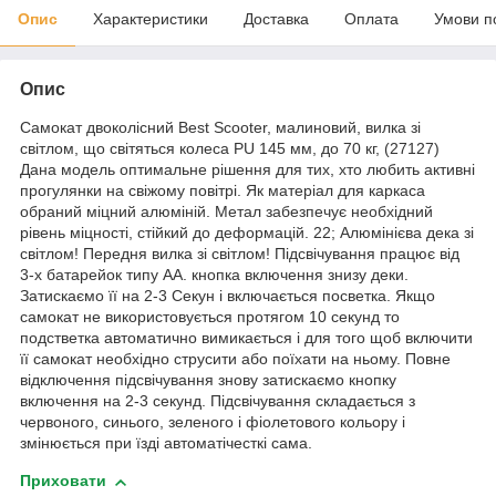
Опис
Характеристики
Доставка
Оплата
Умови п
Опис
Самокат двоколісний Best Scooter, малиновий, вилка зі
світлом, що світяться колеса PU 145 мм, до 70 кг, (27127)
Дана модель оптимальне рішення для тих, хто любить активні
прогулянки на свіжому повітрі. Як матеріал для каркаса
обраний міцний алюміній. Метал забезпечує необхідний
рівень міцності, стійкий до деформацій. 22; Алюмінієва дека зі
світлом! Передня вилка зі світлом! Підсвічування працює від
3-х батарейок типу АА. кнопка включення знизу деки.
Затискаємо її на 2-3 Секун і включається посветка. Якщо
самокат не використовується протягом 10 секунд то
подстветка автоматично вимикається і для того щоб включити
її самокат необхідно струсити або поїхати на ньому. Повне
відключення підсвічування знову затискаємо кнопку
включення на 2-3 секунд. Підсвічування складається з
червоного, синього, зеленого і фіолетового кольору і
змінюється при їзді автоматічесткі сама.
Приховати