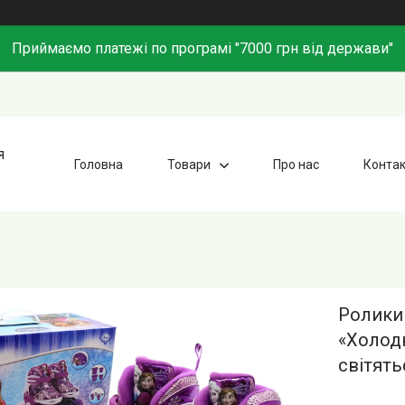
Приймаємо платежі по програмі "7000 грн від держави"
я
Головна
Товари
Про нас
Конта
Ролики 
«Холодн
світять