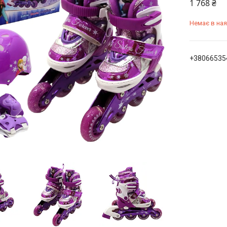
1 768 ₴
Немає в ная
+38066535