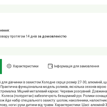
товару протягом 14 днів
за домовленістю
Характеристики
Інформація для замовлення
 для дівчинки із захистом Холодне серце розмір 27-30, алюміній, щ
 Практична функціональна модель роликів, які кілька сезонів віро
стремалка. Міцний металевий каркас. Черевик розсувний. Довжина
0. Колеса (поліуретан) забезпечують безшумний рух. Ролики оснаще
ож йде набір спеціального захисту: шолом, наколінники, налокітники,
ову, ноги і руки дитини від травм. Характеристики: Шасі: алюміній З