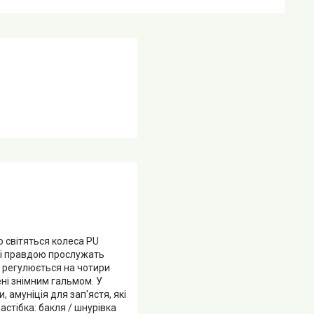
о світяться колеса PU
ю і правдою прослужать
 регулюється на чотири
ні знімним гальмом. У
 амуніція для зап'ястя, які
астібка: бакля / шнурівка