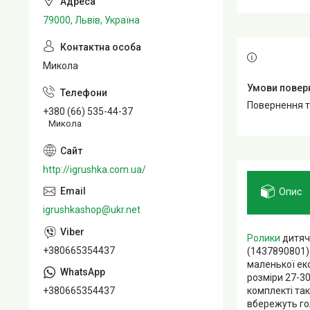
79000, Львів, Україна
Микола
повернення 
+380 (66) 535-44-37
Микола
http://igrushka.com.ua/
Опис
igrushkashop@ukr.net
Ролики
дитячі
+380665354437
(1437890801)
маленької ек
розміри 27-3
+380665354437
комплекті так
вбережуть гол