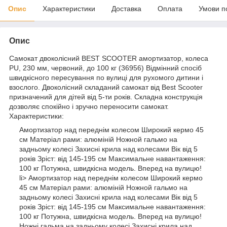
Опис
Характеристики
Доставка
Оплата
Умови п
Опис
Самокат двоколісний BEST SCOOTER амортизатор, колеса
PU, 230 мм, червоний, до 100 кг (36956) Відмінний спосіб
швидкісного пересування по вулиці для рухомого дитини і
взослого. Двоколісний складаний самокат від Best Scooter
призначений для дітей від 5-ти років. Складна конструкція
дозволяє спокійно і зручно переносити самокат.
Характеристики:
Амортизатор над переднім колесом Широкий кермо 45
см Матеріал рами: алюміній Ножной гальмо на
задньому колесі Захисні крила над колесами Вік від 5
років Зріст: від 145-195 см Максимальне навантаження:
100 кг Потужна, швидкісна модель. Вперед на вулицю!
li> Амортизатор над переднім колесом Широкий кермо
45 см Матеріал рами: алюміній Ножной гальмо на
задньому колесі Захисні крила над колесами Вік від 5
років Зріст: від 145-195 см Максимальне навантаження:
100 кг Потужна, швидкісна модель. Вперед на вулицю!
Ножні гальма на задньому колесі Захисні крила над