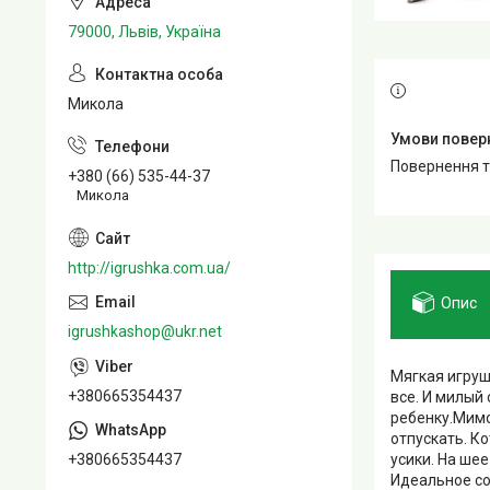
79000, Львів, Україна
Микола
повернення 
+380 (66) 535-44-37
Микола
http://igrushka.com.ua/
Опис
igrushkashop@ukr.net
Мягкая игруш
+380665354437
все. И милый
ребенку.Мимо
отпускать. К
+380665354437
усики. На ше
Идеальное со