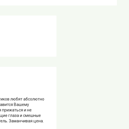
отиков любят абсолютно
равится Вашему
я прижаться и не
ющие глаза и смешные
тель. Заманчивая цена.