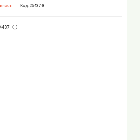
вності
Код:
25437-8
4437