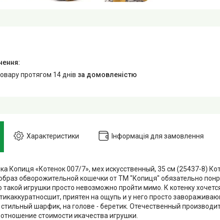
товару протягом 14 днів
за домовленістю
Характеристики
Інформація для замовлення
ка Копиця «Котенок 007/7», мех искусственный, 35 см (25437-8) К
 образ обворожительной кошечки от ТМ "Копиця" обязательно пон
 такой игрушки просто невозможно пройти мимо. К котенку хочетс
отикаккуратносшит, приятен на ощупь и у него просто заворажива
е стильный шарфик, на голове - беретик. Отечественный производи
отношение стоимости икачества игрушки.