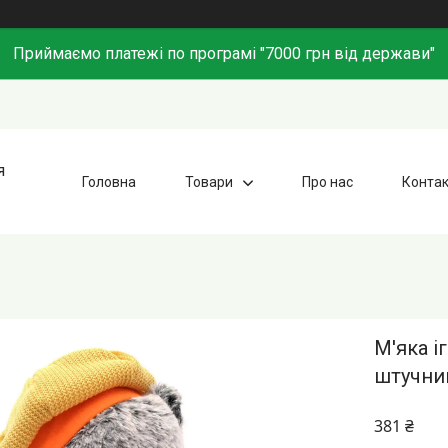
Приймаємо платежі по програмі "7000 грн від держави"
я
Головна
Товари
Про нас
Конта
М'яка і
штучний
381 ₴