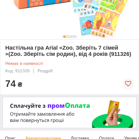
Настільна гра Arial «Zoo. Зберіть 7 сімей
»(Zoo. Зберіть сім родин), від 4 років (911326)
Немає в наявності
Код: 911326
Роздріб
74
₴
Опис
Характеристики
Доставка
Оплата
Умови 