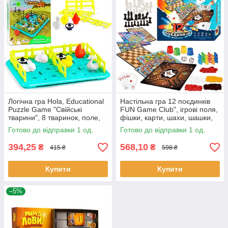
Логічна гра Hola, Educational
Настільна гра 12 поєдинків
Puzzle Game "Свійські
FUN Game Club", ігрові поля,
тварини", 8 тваринок, поле,
фішки, карти, шахи, шашки,
будування загонів, в коробці
кубик, в кор 38*5*32 (92918)
Готово до відправки 1 од.
Готово до відправки 1 од.
(E7977)
394,25
568,10
₴
₴
415 ₴
598 ₴
Купити
Купити
–5%