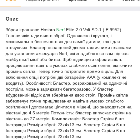
Опис
Зброя іграшкове Hasbro
Nerf
Elite 2.0 Volt SD-1 ( E 9952).
Топове якість дитячого зброї. Одночасно і крутого, і
максимально безпечного як для самої дитини, так і для
оточуючих. Бластер оснащений двома тактичними планками
для установки аксесуарів Nerf, які знадобляться вам під час
майбутньої місії або битви. Щоб підвищити ефективність
прицілювання навіть в умовах слабкого освітлення, включите
промінь світла. Тепер точно потрапите прямо в ціль. Для
включення опції потрібні дві батарейки ААА (у комплект не
входять). Особливості: Бластер, розрахований на одиночні
постріли, можна заряджати багаторазово. У бластер
вбудований відсік для зберігання двох стріл. Промінь світла
забезпечує точне прицілювання навіть в умовах слабкого
освітлення і допомагає цілитися в мішені, що знаходяться на
відстані до 4.5 метрів Потужність: бластер випускає стріли на
відстань до 27 метрів. Комплектація: Бластер Стріли 6 шт.
Інструкція Розміри зброї: 23х4х13 см. Бластер Стріли 6 шт.
Інструкція Розміри зброї: 23х4х13 см. Бластер Стріли 6 шт.
Інструкція Розміри зброї: 23х4х13 см.