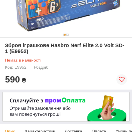
Зброя іграшкове Hasbro Nerf Elite 2.0 Volt SD-
1 (E9952)
Немає в наявності
Код: E9952
Роздріб
590
₴
Опис
Характеристики
Доставка
Оплата
Умови п