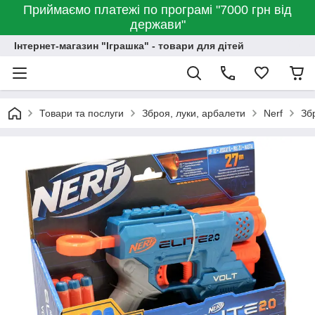
Приймаємо платежі по програмі "7000 грн від
держави"
Інтернет-магазин "Іграшка" - товари для дітей
Товари та послуги
Зброя, луки, арбалети
Nerf
Збр