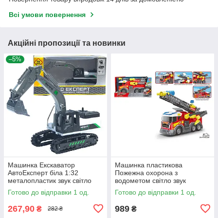
Всі умови повернення
Акційні пропозиції та новинки
–5%
Машинка Екскаватор
Машинка пластикова
АвтоЕксперт біла 1:32
Пожежна охорона з
металопластик звук світло
водометом свiтло звук
гусеничний хід 17*12*6,5 см
36*18,5*14 см (RJ2820)
Готово до відправки 1 од.
Готово до відправки 1 од.
(LS-0322-15)
267,90
989
₴
₴
282 ₴