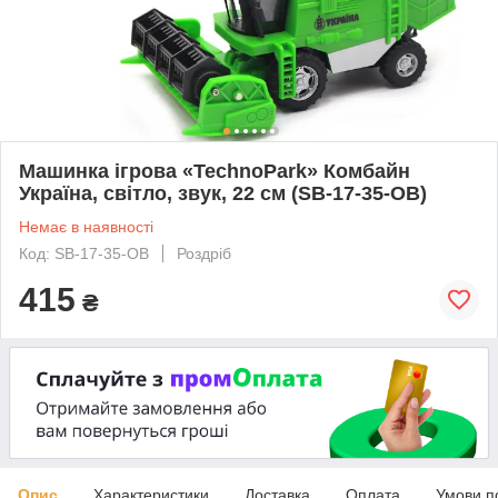
Машинка ігрова «TechnoPark» Комбайн
Україна, світло, звук, 22 см (SB-17-35-OB)
Немає в наявності
Код: SB-17-35-OB
Роздріб
415
₴
Опис
Характеристики
Доставка
Оплата
Умови п