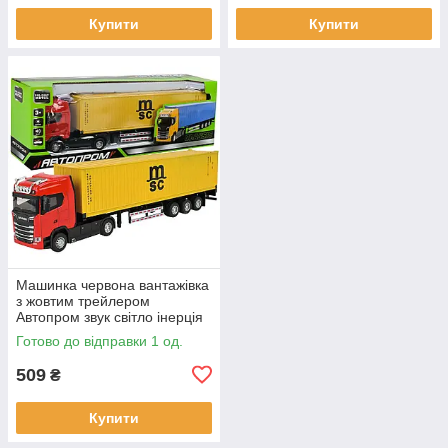
Купити
Купити
Машинка червона вантажівка
з жовтим трейлером
Автопром звук світло інерція
31*8*5 см (AP7540AB)
Готово до відправки 1 од.
509
₴
Купити