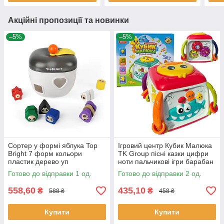
Акційні пропозиції та новинки
–5%
–5%
Сортер у формі яблука Top
Ігровий центр Кубик Малюка
Bright 7 форм кольори
TK Group пісні казки цифри
пластик дерево уп
ноти пальчикові ігри барабан
16,6*15,2*17,6см (121009)
укр мова (27775)
Готово до відправки 1 од.
Готово до відправки 2 од.
558,60
435,10
₴
₴
588 ₴
458 ₴
Купити
Купити