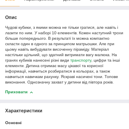
Опис
Чудові кубики, з якими можна не тільки гратися, але навіть і
лазити по ним. У наборі 10 елементів. Кожен наступний трохи
більше попереднього. В результаті їх можна компактно
скласти один в одного за принципом матрьошки. Але при
цьому навіть вибудувати височенну піраміду. Матеріал
настільки щільний, що здатний витримати вагу малюка. На
гранях кубиків нанесені різні види
транспорту
, цифри та інші
елементи. Дитина отримає масу цікавої та корисної
інформації, навчиться розбиратися в кольорах, а також
навчиться навичкам рахунку. Яскраві насичені тони. Топове
виконання. Однозначну захват у дитини від півтора років.
Приховати
Характеристики
Основні