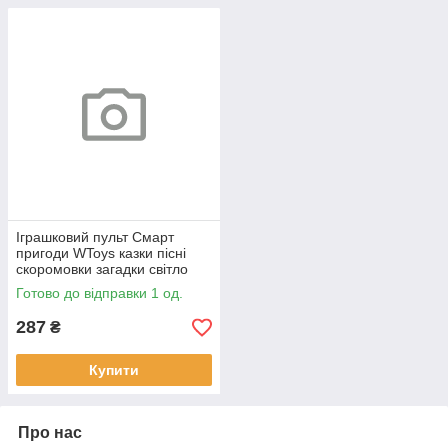
Іграшковий пульт Смарт
пригоди WToys казки пісні
скоромовки загадки світло
укр мова 15,5*7*2,5 см
Готово до відправки 1 од.
(31645)
287
₴
Купити
Про нас