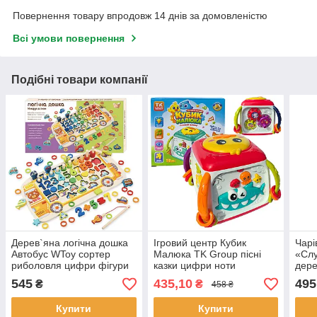
Повернення товару впродовж 14 днів за домовленістю
Всі умови повернення
Подібні товари компанії
Дерев`яна логічна дошка
Ігровий центр Кубик
Чарі
Автобус WToy сортер
Малюка TK Group пісні
«Слу
риболовля цифри фігури
казки цифри ноти
дере
кільця 41*22,3*0,5 см
пальчикові ігри барабан
Янь, 
545
435,10
495
₴
₴
458 ₴
(38512)
укр мова (27775)
рокі
Купити
Купити