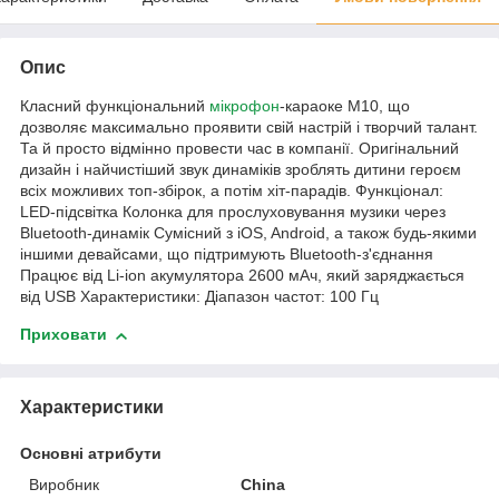
Опис
Класний функціональний
мікрофон
-караоке М10, що
дозволяє максимально проявити свій настрій і творчий талант.
Та й просто відмінно провести час в компанії. Оригінальний
дизайн і найчистіший звук динаміків зроблять дитини героєм
всіх можливих топ-збірок, а потім хіт-парадів. Функціонал:
LED-підсвітка Колонка для прослуховування музики через
Bluetooth-динамік Сумісний з iOS, Android, а також будь-якими
іншими девайсами, що підтримують Bluetooth-з'єднання
Працює від Li-ion акумулятора 2600 мАч, який заряджається
від USB Характеристики: Діапазон частот: 100 Гц
Приховати
Характеристики
Основні атрибути
Виробник
China