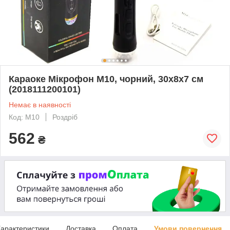
Караоке Мікрофон M10, чорний, 30х8х7 см
(2018111200101)
Немає в наявності
Код: М10
Роздріб
562
₴
арактеристики
Доставка
Оплата
Умови повернення