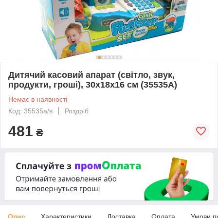
Дитячий касовий апарат (світло, звук,
продукти, гроші), 30х18х16 см (35535A)
Немає в наявності
Код: 35535а/в
Роздріб
481
₴
Опис
Характеристики
Доставка
Оплата
Умови п