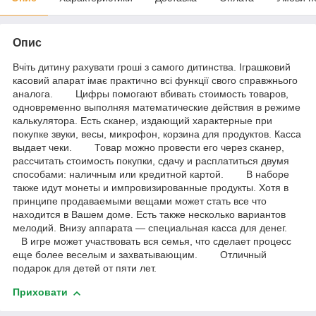
Опис
Вчіть дитину рахувати гроші з самого дитинства. Іграшковий
касовий апарат імає практично всі функції свого справжнього
аналога. Цифры помогают вбивать стоимость товаров,
одновременно выполняя математические действия в режиме
калькулятора. Есть сканер, издающий характерные при
покупке звуки, весы, микрофон, корзина для продуктов. Касса
выдает чеки. Товар можно провести его через сканер,
рассчитать стоимость покупки, сдачу и расплатиться двумя
способами: наличным или кредитной картой. В наборе
также идут монеты и импровизированные продукты. Хотя в
принципе продаваемыми вещами может стать все что
находится в Вашем доме. Есть также несколько вариантов
мелодий. Внизу аппарата ― специальная касса для денег.
В игре может участвовать вся семья, что сделает процесс
еще более веселым и захватывающим. Отличный
подарок для детей от пяти лет.
Приховати