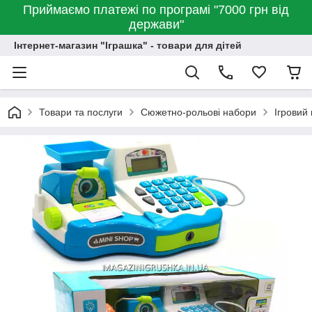
Приймаємо платежі по програмі "7000 грн від
держави"
Інтернет-магазин "Іграшка" - товари для дітей
Товари та послуги
Сюжетно-рольові набори
Ігровий