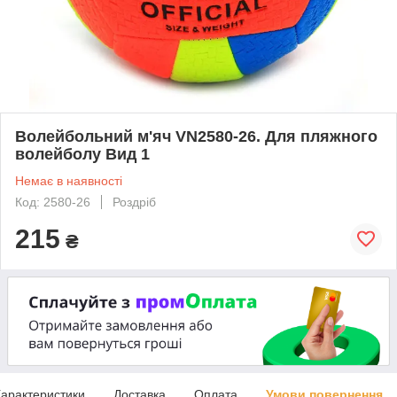
Волейбольний м'яч VN2580-26. Для пляжного
волейболу Вид 1
Немає в наявності
Код: 2580-26
Роздріб
215
₴
арактеристики
Доставка
Оплата
Умови повернення