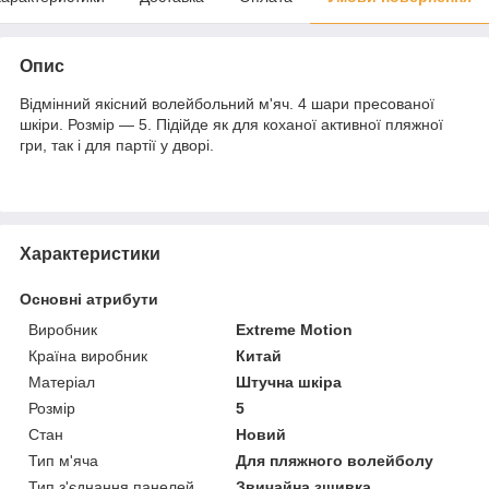
Опис
Відмінний якісний волейбольний м'яч. 4 шари пресованої
шкіри. Розмір ― 5. Підійде як для коханої активної пляжної
гри, так і для партії у дворі.
Характеристики
Основні атрибути
Виробник
Extreme Motion
Країна виробник
Китай
Матеріал
Штучна шкіра
Розмір
5
Стан
Новий
Тип м'яча
Для пляжного волейболу
Тип з'єднання панелей
Звичайна зшивка