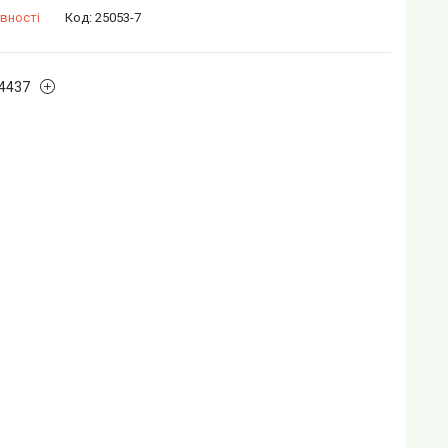
вності
Код:
25053-7
4437