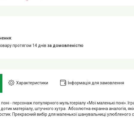
товару протягом 14 днів
за домовленістю
Характеристики
Інформація для замовлення
а
поні - персонаж популярного мультсеріалу «Мої маленькі поні». Іг
дотик матеріалу, штучного хутра . Абсолютна екранна аналогія, як
востик. Прекрасний вибір для маленької шанувальниці улюбленого се