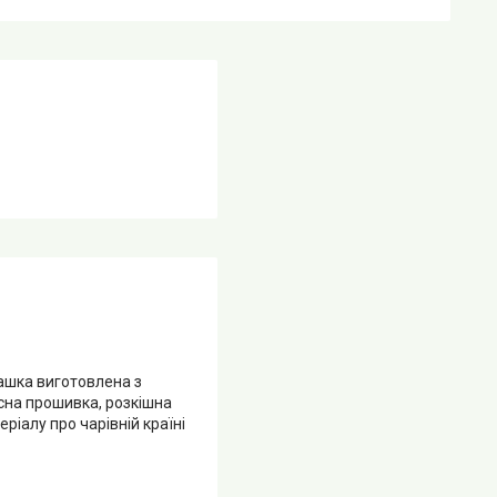
рашка виготовлена з
існа прошивка, розкішна
ріалу про чарівній країні