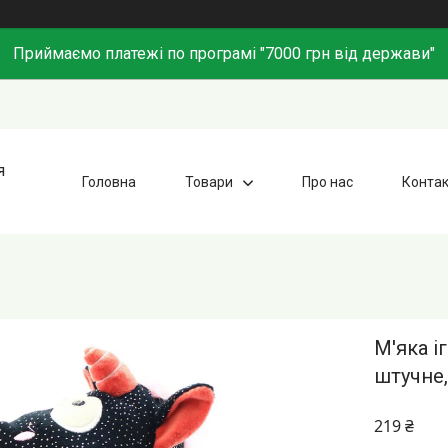
Приймаємо платежі по програмі "7000 грн від держави"
я
Головна
Товари
Про нас
Конта
М'яка і
штучне,
219 ₴