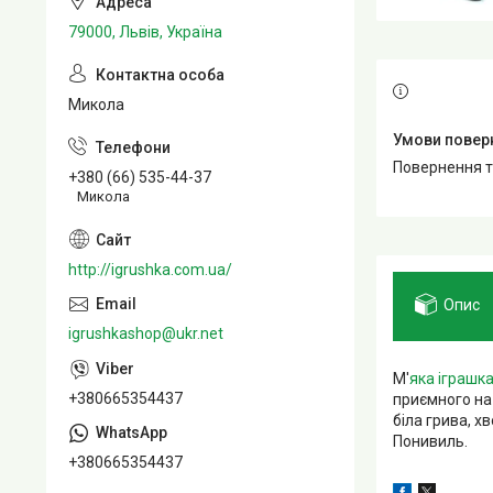
79000, Львів, Україна
Микола
повернення 
+380 (66) 535-44-37
Микола
http://igrushka.com.ua/
Опис
igrushkashop@ukr.net
М'
яка іграшк
+380665354437
приємного на 
біла грива, х
Понивиль.
+380665354437