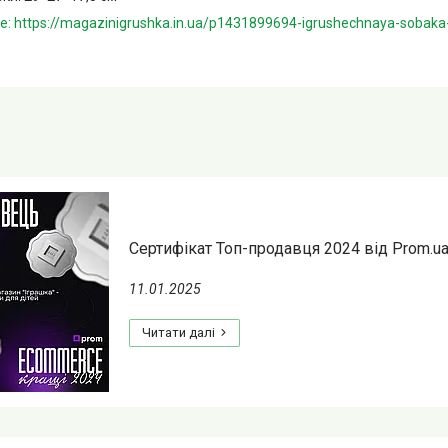
: https://magazinigrushka.in.ua/p1431899694-igrushechnaya-sobaka-r
Сертифікат Топ-продавця 2024 від Prom.u
11.01.2025