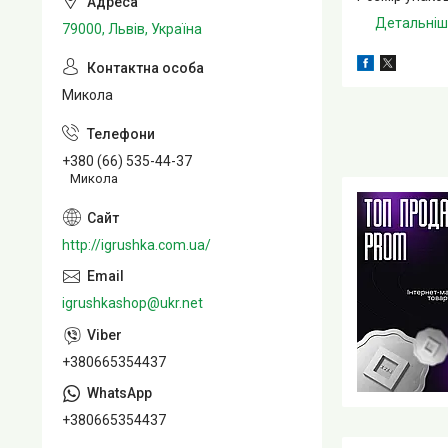
Детальніше
79000, Львів, Україна
Микола
+380 (66) 535-44-37
Микола
http://igrushka.com.ua/
igrushkashop@ukr.net
+380665354437
+380665354437