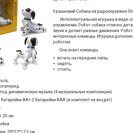
Іграшковий Собака на радіокеруванні Sha
Интеллектуальная игрушка в виде соб
управлении. Робот-собака отлично дета
звуки и делает разные движения. Робот
интересные команды. Игрушка дополнен
роботом.
Она знает команды:
встать на передние лапы,
сидеть,
стоять,
ься,
ся вперед.
 под динамическую музыку (4 музыкальные композиции)
атарейки АА+ 2 батарейки ААА (в комплект не входят)
в
: 20 см
робка
ки: 29*27*17,5 см