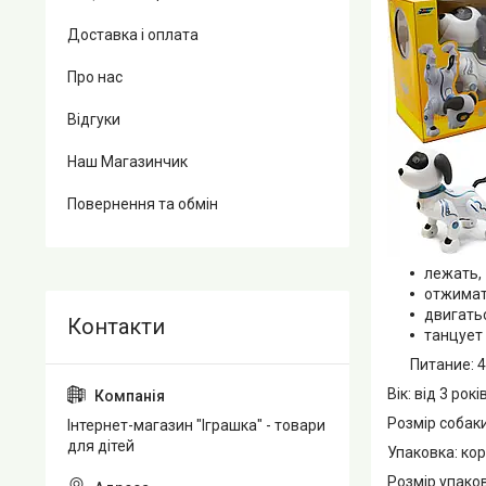
Доставка і оплата
Про нас
Відгуки
Наш Магазинчик
Повернення та обмін
лежать,
отжимат
двигать
танцует
Питание: 4 б
Вік: від 3 рокі
Розмір собаки
Інтернет-магазин "Іграшка" - товари
для дітей
Упаковка: ко
Розмір упаков