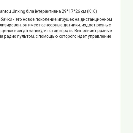
ntou Jinxing біла інтерактивна 29*17*26 см (K16)
ачки - это новое поколение игрушек на дистанционном
лизирован, он имеет сенсорные датчики, издает разные
 щенок всегда начеку, и готов играть. Выполняет разные
а радио пультом, с помощью которого идет управление