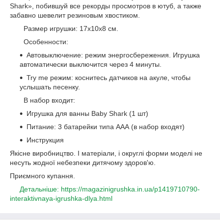
Shark», побившуй все рекорды просмотров в ютуб, а также
забавно шевелит резиновым хвостиком.
Размер игрушки: 17х10х8 см.
Особенности:
Автовыключение: режим энергосбережения. Игрушка
автоматически выключится через 4 минуты.
Try me режим: коснитесь датчиков на акуле, чтобы
услышать песенку.
В набор входит:
Игрушка для ванны Baby Shark (1 шт)
Питание: 3 батарейки типа ААА (в набор входят)
Инструкция
Якісне виробництво. І матеріали, і округлі форми моделі не
несуть жодної небезпеки дитячому здоров'ю.
Приємного купання.
Детальніше: https://magazinigrushka.in.ua/p1419710790-
interaktivnaya-igrushka-dlya.html