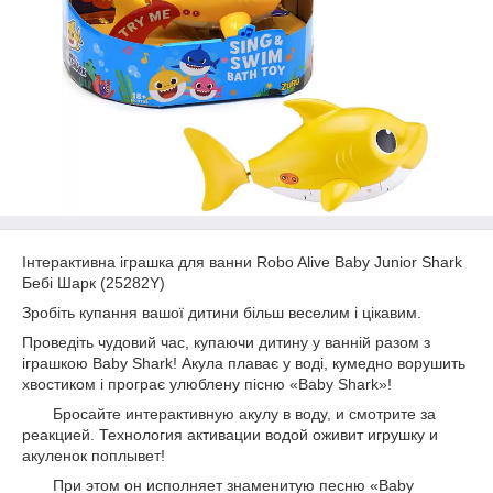
Інтерактивна іграшка для ванни Robo Alive Baby Junior Shark
Бебі Шарк (25282Y)
Зробіть купання вашої дитини більш веселим і цікавим.
Проведіть чудовий час, купаючи дитину у ванній разом з
іграшкою Baby Shark! Акула плаває у воді, кумедно ворушить
хвостиком і програє улюблену пісню «Baby Shark»!
Бросайте интерактивную акулу в воду, и смотрите за
реакцией. Технология активации водой оживит игрушку и
акуленок поплывет!
При этом он исполняет знаменитую песню «Baby