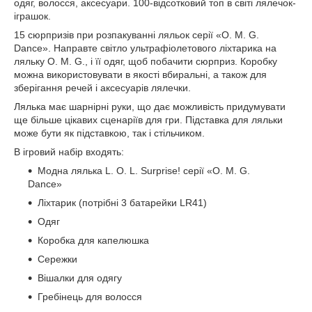
одяг, волосся, аксесуари. 100-відсотковий топ в світі лялечок-
іграшок.
15 сюрпризів при розпакуванні ляльок серії «O. M. G.
Dance». Направте світло ультрафіолетового ліхтарика на
ляльку O. M. G., і її одяг, щоб побачити сюрприз. Коробку
можна використовувати в якості вбиральні, а також для
зберігання речей і аксесуарів лялечки.
Лялька має шарнірні руки, що дає можливість придумувати
ще більше цікавих сценаріїв для гри. Підставка для ляльки
може бути як підставкою, так і стільчиком.
В ігровий набір входять:
Модна лялька L. O. L. Surprise! серії «O. M. G.
Dance»
Ліхтарик (потрібні 3 батарейки LR41)
Одяг
Коробка для капелюшка
Сережки
Вішалки для одягу
Гребінець для волосся