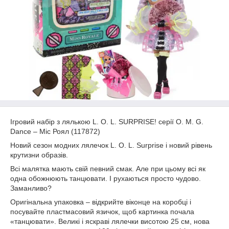
Ігровий набір з лялькою L. O. L. SURPRISE! серії O. M. G.
Dance – Міс Роял (117872)
Новий сезон модних лялечок L. O. L. Surprise і новий рівень
крутизни образів.
Всі малятка мають свій певний смак. Але при цьому всі як
одна обожнюють танцювати. І рухаються просто чудово.
Заманливо?
Оригінальна упаковка – відкрийте віконце на коробці і
посувайте пластмасовий язичок, щоб картинка почала
«танцювати». Великі і яскраві лялечки висотою 25 см, нова