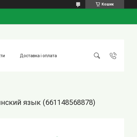
Кошик
кти
Доставка і оплата
инский язык (661148568878)