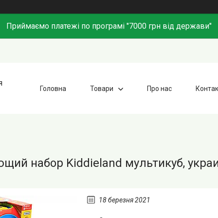
Приймаємо платежі по програмі "7000 грн від держави"
я
Головна
Товари
Про нас
Конта
щий набор Kiddieland мультикуб, укра
18 березня 2021