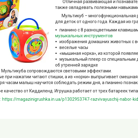
Отличная развивающая и познавател
также овладевать полезными навыками
Мультикуб – многофункциональная ра
для деток от одного года. Каждая из гр
пианино с 8 разноцветными клавишам
музыкальных инструментов
изображения домашних животных с в
веселые часы
«мышиная норка», из которой появля
музыкальный плеер со специальным 
об утренней зарядке
 Мультикуба сопровождаются световыми эффектами.
е при нажатии читают стишки, а из «норки» выпрыгивает смешная
ря часам малыш научится соблюдать режим дня, а пианино познак
ачество от Киддиленд. Игрушка работает от трех батареек типа 
 https://magazinigrushka.in.ua/p1302953747-razvivayuschij-nabor-kid