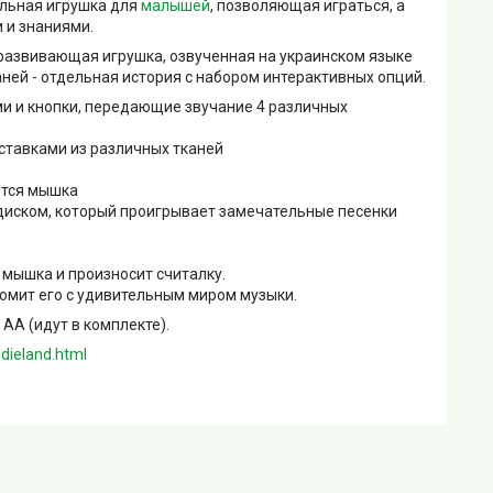
ьная игрушка для
малышей
, позволяющая играться, а
 и знаниями.
звивающая игрушка, озвученная на украинском языке
аней - отдельная история с набором интерактивных опций.
и и кнопки, передающие звучание 4 различных
ставками из различных тканей
ется мышка
диском, который проигрывает замечательные песенки
 мышка и произносит считалку.
омит его с удивительным миром музыки.
АА (идут в комплекте).
dieland.html