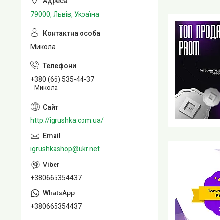
79000, Львів, Україна
Микола
+380 (66) 535-44-37
Микола
http://igrushka.com.ua/
igrushkashop@ukr.net
+380665354437
+380665354437