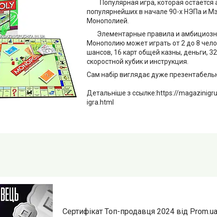
Популярная игра, которая остается а
популярнейших в начале 90-х НЭПа и Мэ
Монополией.
Элементарные правила и амбициозная
Монополию может играть от 2 до 8 челов
шансов, 16 карт общей казны, деньги, 3
скоростной кубик и инструкция.
Сам набір виглядає дуже презентабельно
Детальніше з ссылке:https://magazinigr
igra.html
Сертифікат Топ-продавця 2024 від Prom.u