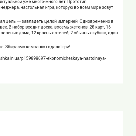
ктуальной уже много-много лет. Прототип
неджера, настольная игра, которую во всем мире зовут
 цель ― завладеть целой империей. Одновременно в
ек. В набор входит доска, восемь жетонов, 28 карт, 16
2 зеленых дома, 12 красных отелей, 2 обычных кубика, один
. Збираємо компанію і вдалої гри!
ushka.in.ua/p159898697-ekonomicheskaya-nastolnaya-
a