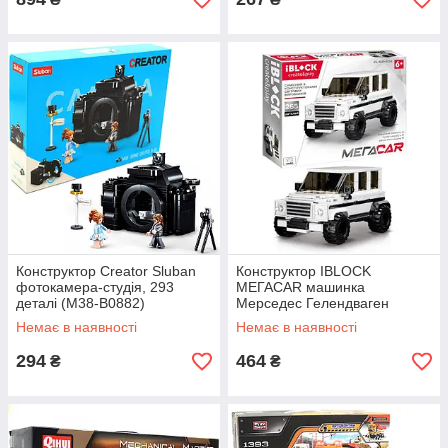
Конструктор Creator Sluban
Конструктор IBLOCK
фотокамера-студія, 293
МЕГАCAR машинка
деталі (M38-B0882)
Мерседес Гелендваген
(Гелік) Інерція 625 деталей
Немає в наявності
Немає в наявності
(PL-921-304)
294
464
₴
₴