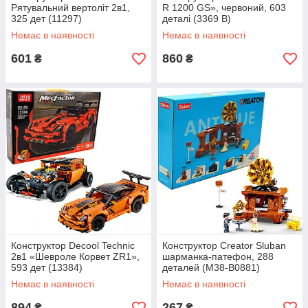
Рятувальний вертоліт 2в1,
R 1200 GS», червоний, 603
325 дет (11297)
деталі (3369 B)
Немає в наявності
Немає в наявності
601
860
₴
₴
Конструктор Decool Technic
Конструктор Creator Sluban
2в1 «Шевроле Корвет ZR1»,
шарманка-патефон, 288
593 дет (13384)
деталей (M38-B0881)
Немає в наявності
Немає в наявності
894
267
₴
₴