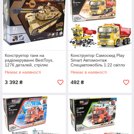
Конструктор танк на
Конструктор Самоскид Play
радіокеруванні BestToys,
Smart Автомонтаж
1276 деталей, стріляє
Спецавтомобіль 1:22 світло
кульками (9801)
звук викрутка 88 дет (1393)
Немає в наявності
Немає в наявності
3 392
492
₴
₴