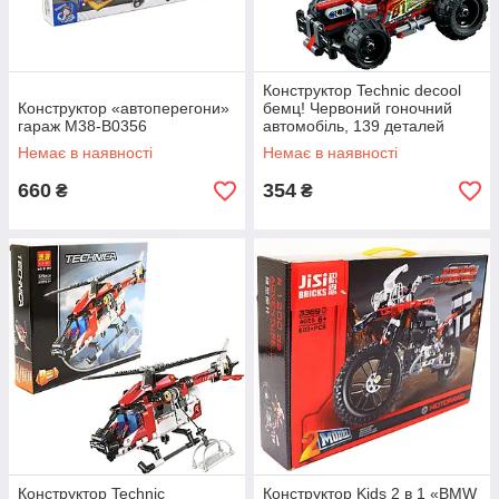
Конструктор Technic decool
Конструктор «автоперегони»
бемц! Червоний гоночний
гараж M38-B0356
автомобіль, 139 деталей
(3422)
Немає в наявності
Немає в наявності
660
354
₴
₴
Конструктор Technic
Конструктор Kids 2 в 1 «BMW